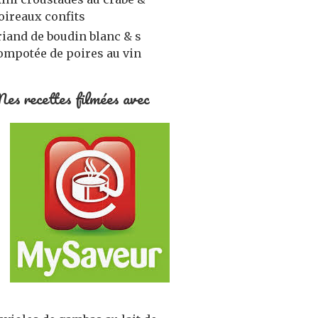
oireaux confits
riand de boudin blanc & s
ompotée de poires au vin
es recettes filmées avec