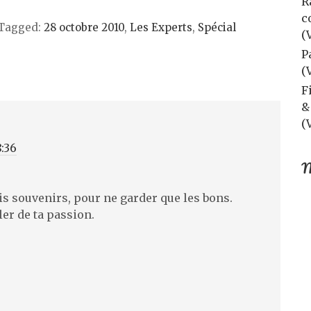
R
c
Tagged:
28 octobre 2010
,
Les Experts
,
Spécial
(
P
(
F
&
(
:36
M
s souvenirs, pour ne garder que les bons.
er de ta passion.