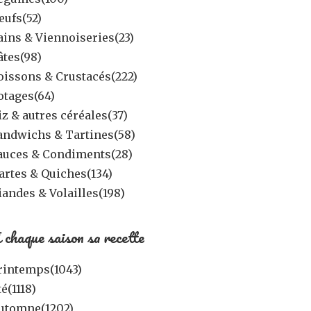
eufs
(52)
ains & Viennoiseries
(23)
âtes
(98)
oissons & Crustacés
(222)
otages
(64)
iz & autres céréales
(37)
andwichs & Tartines
(58)
auces & Condiments
(28)
artes & Quiches
(134)
iandes & Volailles
(198)
 chaque saison sa recette
rintemps
(1043)
té
(1118)
utomne
(1202)