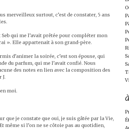
O
lus merveilleux surtout, c’est de constater, 5 ans
P
les.
P
P
est Seb qui me l’avait prêtée pour compléter mon
P
ai ». Elle appartenait à son grand-père.
R
S
ermis d’animer la soirée, c’est son épouse, qui
e du parfum, qui me l’avait confié. Nous
S
acune des notes en lien avec la composition des
T
 J.
V
 en moi.
À
P
r que je constate que oui, je suis gâtée par la Vie,
É
Et même si l’on ne se côtoie pas au quotidien,
A