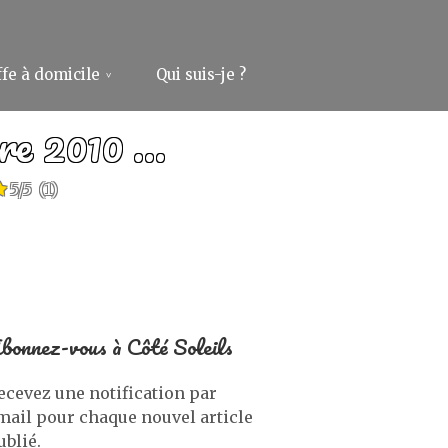
fe à domicile
Qui suis-je ?
bre 2010 …
5/5
(1)
bonnez-vous à Côté Soleils
ecevez une notification par
mail pour chaque nouvel article
ublié.