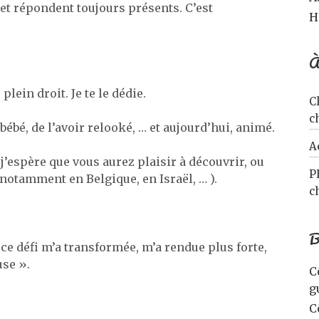
 et répondent toujours présents. C’est
H
À
 plein droit. Je te le dédie.
C
c
ébé, de l’avoir relooké, … et aujourd’hui, animé.
A
j’espère que vous aurez plaisir à découvrir, ou
P
 notamment en Belgique, en Israël, … ).
c
B
 ce défi m’a transformée, m’a rendue plus forte,
use ».
C
g
C