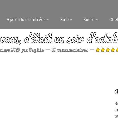
Apéritifs et entrées
Salé
Sucré
Chef
vous, c’était un soir d’octo
mbre 2015
par
Sophie
10 commentaires
A
R
e
p