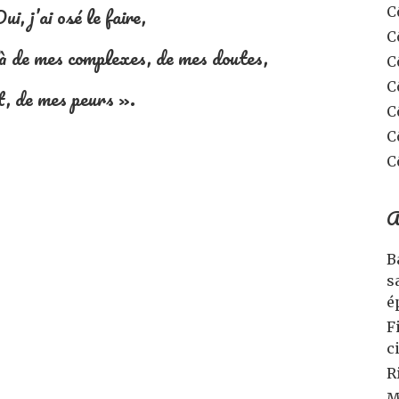
ui, j’ai osé le faire,
C
C
elà de mes complexes, de mes doutes,
C
C
t, de mes peurs ».
C
C
C
A
B
s
é
F
c
R
M