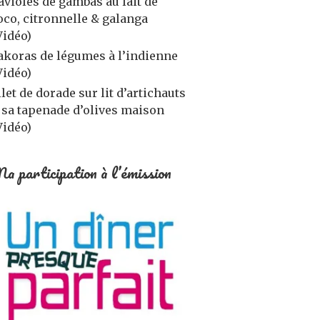
avioles de gambas au lait de
oco, citronnelle & galanga
Vidéo)
akoras de légumes à l’indienne
Vidéo)
ilet de dorade sur lit d’artichauts
 sa tapenade d’olives maison
Vidéo)
a participation à l’émission