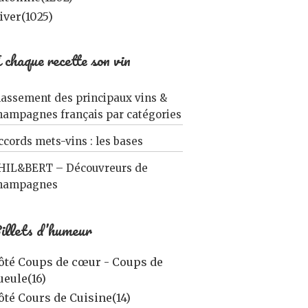
iver
(1025)
 chaque recette son vin
lassement des principaux vins &
hampagnes français par catégories
ccords mets-vins : les bases
HIL&BERT – Découvreurs de
hampagnes
illets d’humeur
ôté Coups de cœur - Coups de
ueule
(16)
ôté Cours de Cuisine
(14)