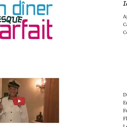
I
A
C
C
D
E
F
F
L