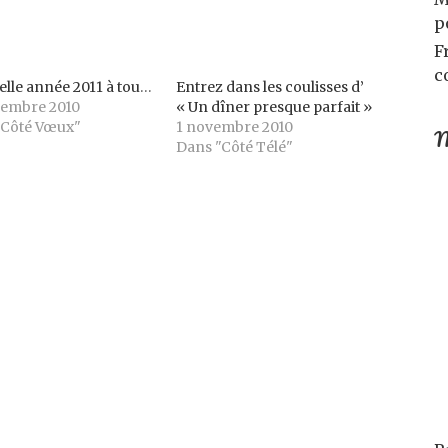
p
F
c
Très belle année 2011 à tous !
Entrez dans les coulisses d’
cembre 2010
« Un dîner presque parfait »
"Côté Vœux"
1 novembre 2010
M
Dans "Côté Télé"