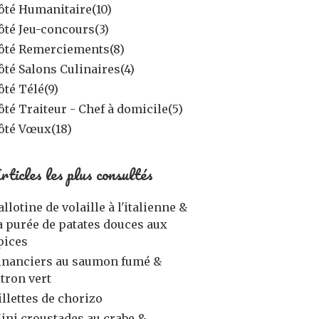
ôté Humanitaire
(10)
ôté Jeu-concours
(3)
ôté Remerciements
(8)
ôté Salons Culinaires
(4)
ôté Télé
(9)
ôté Traiteur - Chef à domicile
(5)
ôté Vœux
(18)
rticles les plus consultés
allotine de volaille à l'italienne &
a purée de patates douces aux
pices
inanciers au saumon fumé &
itron vert
illettes de chorizo
ini croustades au crabe &