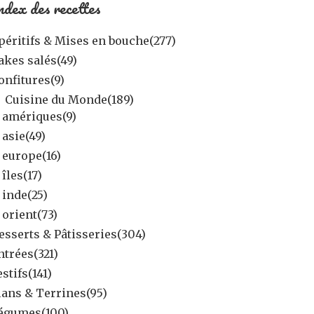
ndex des recettes
péritifs & Mises en bouche
(277)
akes salés
(49)
onfitures
(9)
Cuisine du Monde
(189)
amériques
(9)
asie
(49)
europe
(16)
îles
(17)
inde
(25)
orient
(73)
esserts & Pâtisseries
(304)
ntrées
(321)
estifs
(141)
lans & Terrines
(95)
égumes
(100)