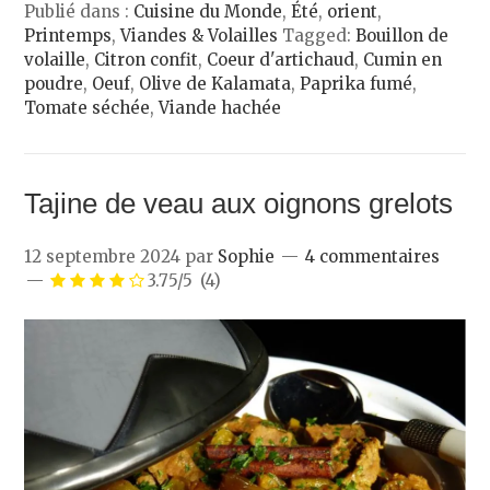
Publié dans :
Cuisine du Monde
,
Été
,
orient
,
Printemps
,
Viandes & Volailles
Tagged:
Bouillon de
volaille
,
Citron confit
,
Coeur d'artichaud
,
Cumin en
poudre
,
Oeuf
,
Olive de Kalamata
,
Paprika fumé
,
Tomate séchée
,
Viande hachée
Tajine de veau aux oignons grelots
12 septembre 2024
par
Sophie
4 commentaires
3.75/5
(4)