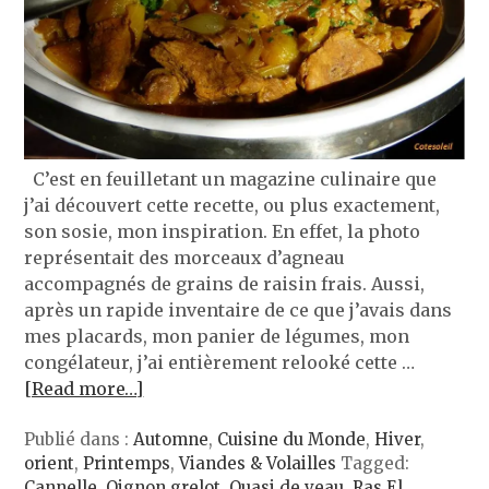
C’est en feuilletant un magazine culinaire que
j’ai découvert cette recette, ou plus exactement,
son sosie, mon inspiration. En effet, la photo
représentait des morceaux d’agneau
accompagnés de grains de raisin frais. Aussi,
après un rapide inventaire de ce que j’avais dans
mes placards, mon panier de légumes, mon
congélateur, j’ai entièrement relooké cette …
[Read more…]
Publié dans :
Automne
,
Cuisine du Monde
,
Hiver
,
orient
,
Printemps
,
Viandes & Volailles
Tagged:
Cannelle
,
Oignon grelot
,
Quasi de veau
,
Ras El