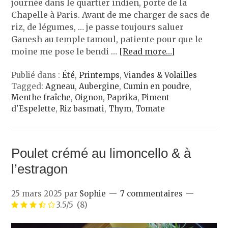
journée dans le quartier indien, porte de la
Chapelle à Paris. Avant de me charger de sacs de
riz, de légumes, … je passe toujours saluer
Ganesh au temple tamoul, patiente pour que le
moine me pose le bendi …
[Read more…]
Publié dans :
Été
,
Printemps
,
Viandes & Volailles
Tagged:
Agneau
,
Aubergine
,
Cumin en poudre
,
Menthe fraîche
,
Oignon
,
Paprika
,
Piment
d'Espelette
,
Riz basmati
,
Thym
,
Tomate
Poulet crémé au limoncello & à
l’estragon
25 mars 2025
par
Sophie
7 commentaires
3.5/5
(8)