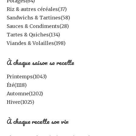
Potages
(64)
Riz & autres céréales
(37)
Sandwichs & Tartines
(58)
Sauces & Condiments
(28)
Tartes & Quiches
(134)
Viandes & Volailles
(198)
À chaque saison sa recette
Printemps
(1043)
Été
(1118)
Automne
(1202)
Hiver
(1025)
À chaque recette son vin