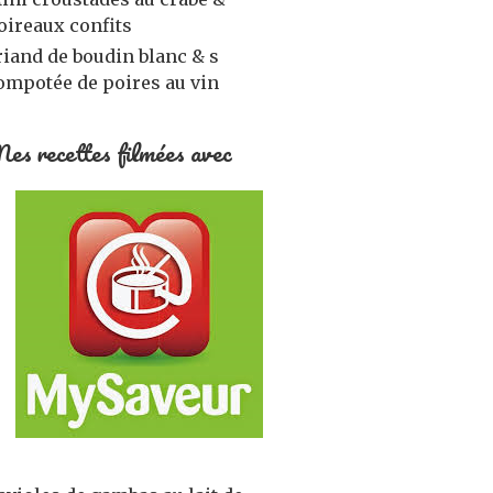
oireaux confits
riand de boudin blanc & s
ompotée de poires au vin
es recettes filmées avec