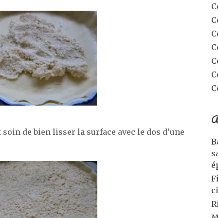
C
C
C
C
C
C
C
A
soin de bien lisser la surface avec le dos d’une
B
s
é
F
c
R
M