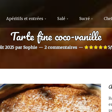
Apéritifs et entrées
Salé
Sucré
Chef
Tarte fine coco-vanille
oût 2025
par
Sophie
2 commentaires
5/
A
R
e
p