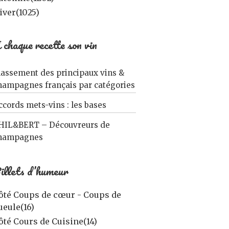
iver
(1025)
 chaque recette son vin
lassement des principaux vins &
hampagnes français par catégories
ccords mets-vins : les bases
HIL&BERT – Découvreurs de
hampagnes
illets d’humeur
ôté Coups de cœur - Coups de
ueule
(16)
ôté Cours de Cuisine
(14)