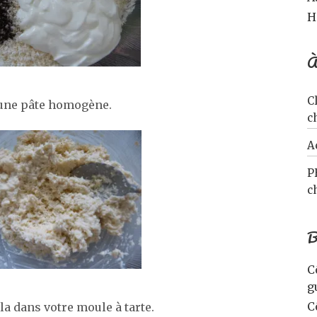
H
À
C
r une pâte homogène.
c
A
P
c
B
C
g
C
la dans votre moule à tarte.