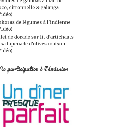
avioles de gambas au lait de
oco, citronnelle & galanga
Vidéo)
akoras de légumes à l’indienne
Vidéo)
ilet de dorade sur lit d’artichauts
 sa tapenade d’olives maison
Vidéo)
a participation à l’émission