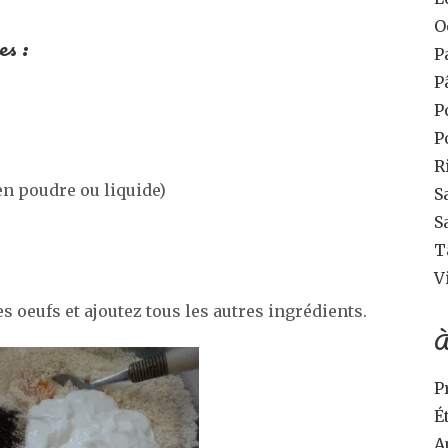
O
es :
P
P
P
P
e
R
 (en poudre ou liquide)
S
S
T
V
s oeufs et ajoutez tous les autres ingrédients.
À
P
É
A