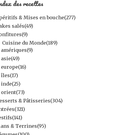
ndex des recettes
péritifs & Mises en bouche
(277)
akes salés
(49)
onfitures
(9)
Cuisine du Monde
(189)
amériques
(9)
asie
(49)
europe
(16)
îles
(17)
inde
(25)
orient
(73)
esserts & Pâtisseries
(304)
ntrées
(321)
estifs
(141)
lans & Terrines
(95)
égumes
(100)