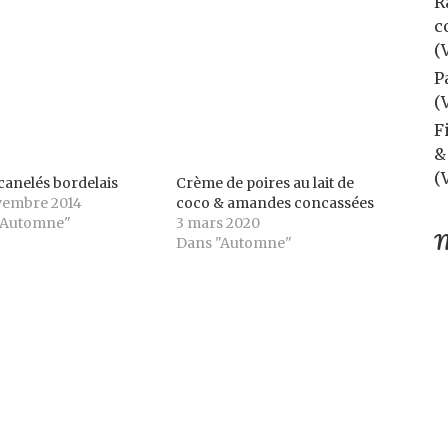
R
c
(
P
(
F
&
(
canelés bordelais
Crème de poires au lait de
vembre 2014
coco & amandes concassées
"Automne"
3 mars 2020
M
Dans "Automne"