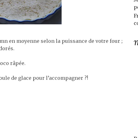
p
F
c
M
 mn en moyenne selon la puissance de votre four ;
 dorés.
coco râpée.
oule de glace pour l’accompagner ?!