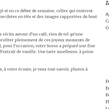
I
gé et en ce début de semaine, celles qui rentrent
A
anecdotes en tête et des images rapportées du bout
C
C
 récits autour d’un café, rien de tel qu’une
t profiter pleinement de ces joyeux moments de
i, pour l’occasion, votre Sosso a préparé une fine
d’extrait de vanille. Une tarte moelleuse, à peine
s, à votre écoute, je veux tout savoir, photos à
D
E
F
F
L