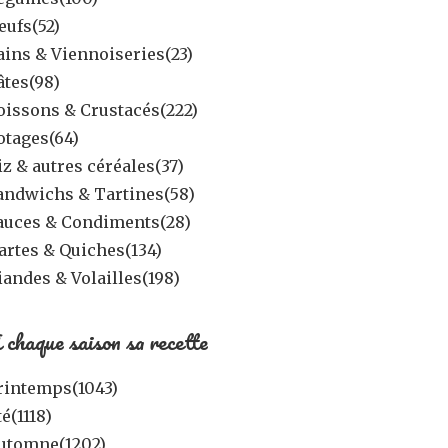
eufs
(52)
ains & Viennoiseries
(23)
âtes
(98)
oissons & Crustacés
(222)
otages
(64)
iz & autres céréales
(37)
andwichs & Tartines
(58)
auces & Condiments
(28)
artes & Quiches
(134)
iandes & Volailles
(198)
 chaque saison sa recette
rintemps
(1043)
té
(1118)
utomne
(1202)