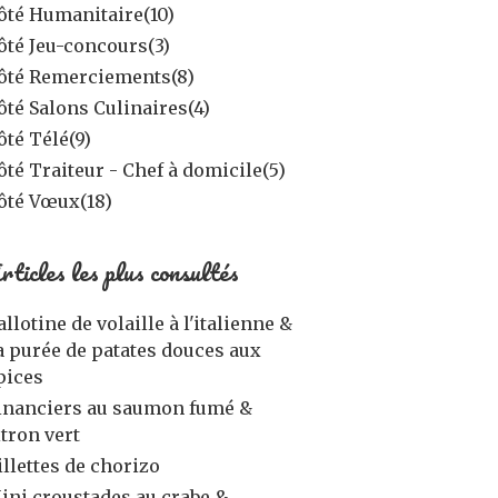
ôté Humanitaire
(10)
ôté Jeu-concours
(3)
ôté Remerciements
(8)
ôté Salons Culinaires
(4)
ôté Télé
(9)
ôté Traiteur - Chef à domicile
(5)
ôté Vœux
(18)
rticles les plus consultés
allotine de volaille à l'italienne &
a purée de patates douces aux
pices
inanciers au saumon fumé &
itron vert
illettes de chorizo
ini croustades au crabe &