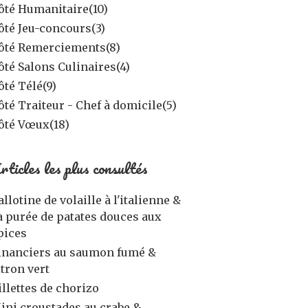
ôté Humanitaire
(10)
ôté Jeu-concours
(3)
ôté Remerciements
(8)
ôté Salons Culinaires
(4)
ôté Télé
(9)
ôté Traiteur - Chef à domicile
(5)
ôté Vœux
(18)
rticles les plus consultés
allotine de volaille à l'italienne &
a purée de patates douces aux
pices
inanciers au saumon fumé &
itron vert
illettes de chorizo
ini croustades au crabe &