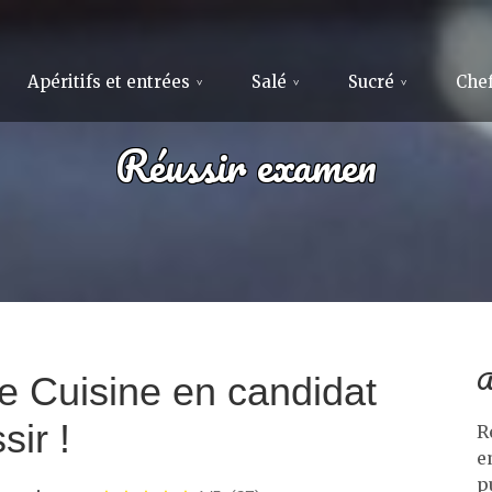
Apéritifs et entrées
Salé
Sucré
Chef
Réussir examen
A
e Cuisine en candidat
sir !
R
e
p