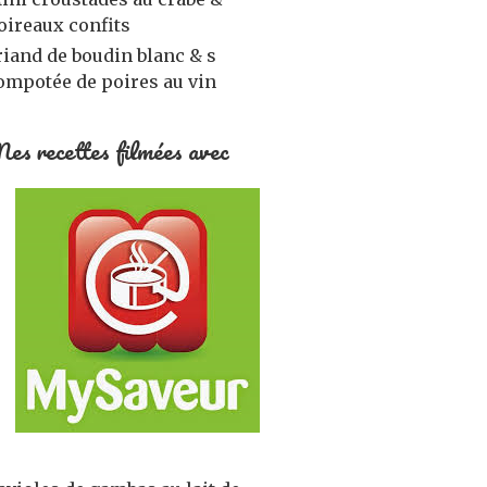
oireaux confits
riand de boudin blanc & s
ompotée de poires au vin
es recettes filmées avec