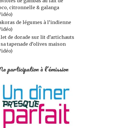
avioles de gambas au lait de
oco, citronnelle & galanga
Vidéo)
akoras de légumes à l’indienne
Vidéo)
ilet de dorade sur lit d’artichauts
 sa tapenade d’olives maison
Vidéo)
a participation à l’émission