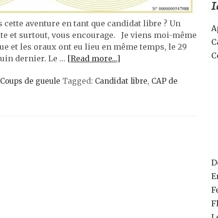
I
cette aventure en tant que candidat libre ? Un
A
icite et surtout, vous encourage. Je viens moi-même
C
ue et les oraux ont eu lieu en même temps, le 29
C
 juin dernier. Le …
[Read more…]
 Coups de gueule
Tagged:
Candidat libre
,
CAP de
D
E
F
F
L