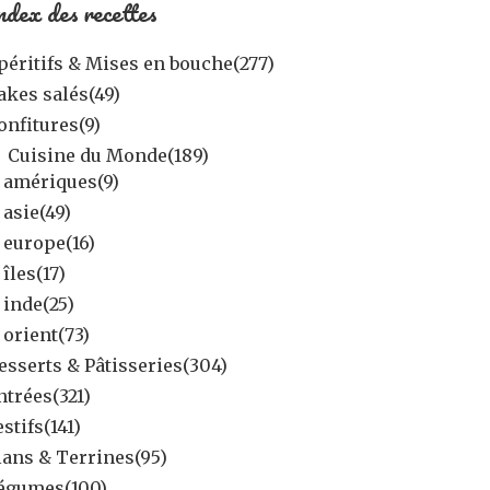
ndex des recettes
péritifs & Mises en bouche
(277)
akes salés
(49)
onfitures
(9)
Cuisine du Monde
(189)
amériques
(9)
asie
(49)
europe
(16)
îles
(17)
inde
(25)
orient
(73)
esserts & Pâtisseries
(304)
ntrées
(321)
estifs
(141)
lans & Terrines
(95)
égumes
(100)