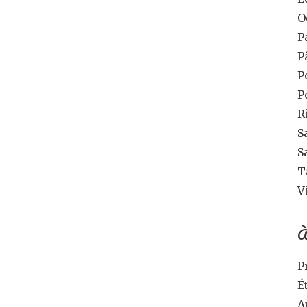
O
P
P
P
P
R
S
S
T
V
À
P
É
A