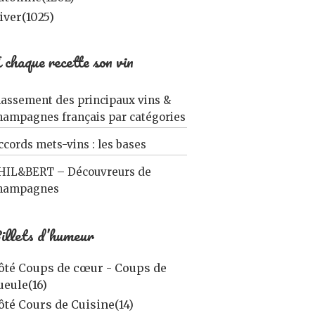
iver
(1025)
 chaque recette son vin
lassement des principaux vins &
hampagnes français par catégories
ccords mets-vins : les bases
HIL&BERT – Découvreurs de
hampagnes
illets d’humeur
ôté Coups de cœur - Coups de
ueule
(16)
ôté Cours de Cuisine
(14)