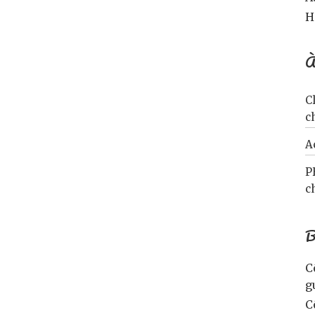
H
À
C
c
A
P
c
B
C
g
C