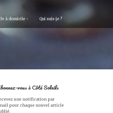
fe à domicile
Qui suis-je ?
bonnez-vous à Côté Soleils
ecevez une notification par
mail pour chaque nouvel article
ublié.