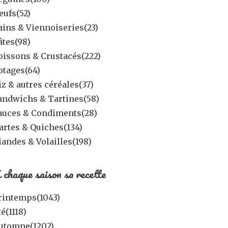
eufs
(52)
ains & Viennoiseries
(23)
âtes
(98)
oissons & Crustacés
(222)
otages
(64)
iz & autres céréales
(37)
andwichs & Tartines
(58)
auces & Condiments
(28)
artes & Quiches
(134)
iandes & Volailles
(198)
 chaque saison sa recette
rintemps
(1043)
té
(1118)
utomne
(1202)