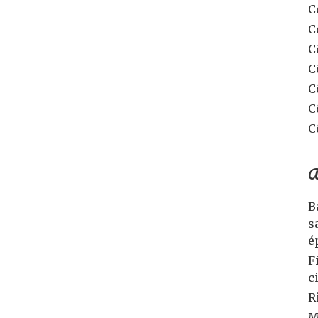
C
C
C
C
C
C
C
A
B
s
é
F
c
R
M