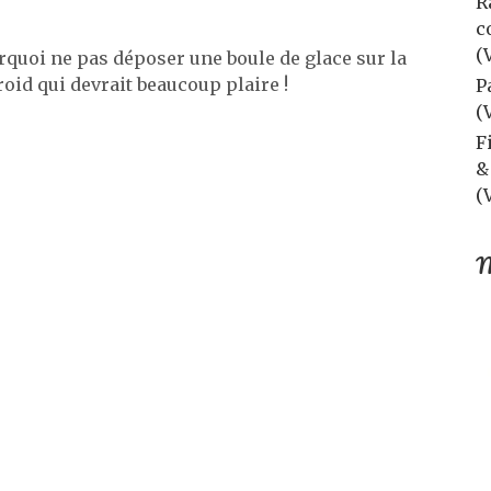
R
c
(
quoi ne pas déposer une boule de glace sur la
oid qui devrait beaucoup plaire !
P
(
F
&
(
M