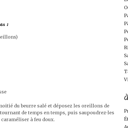
O
P
es :
P
P
eillons)
P
R
S
S
T
V
sse
À
moitié du beurre salé et déposez les oreillons de
P
retournant de temps en temps, puis saupoudrez-les
É
 caraméliser à feu doux.
A