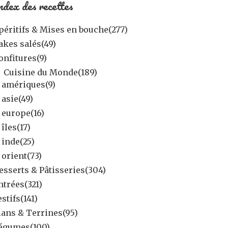
ndex des recettes
péritifs & Mises en bouche
(277)
akes salés
(49)
onfitures
(9)
Cuisine du Monde
(189)
amériques
(9)
asie
(49)
europe
(16)
îles
(17)
inde
(25)
orient
(73)
esserts & Pâtisseries
(304)
ntrées
(321)
estifs
(141)
lans & Terrines
(95)
égumes
(100)