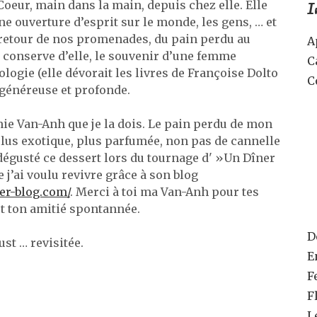
I
Coeur, main dans la main, depuis chez elle. Elle
ne ouverture d’esprit sur le monde, les gens, … et
retour de nos promenades, du pain perdu au
A
e conserve d’elle, le souvenir d’une femme
C
ologie (elle dévorait les livres de Françoise Dolto
C
 généreuse et profonde.
mie Van-Anh que je la dois. Le pain perdu de mon
lus exotique, plus parfumée, non pas de cannelle
i dégusté ce dessert lors du tournage d' »Un Dîner
 j’ai voulu revivre grâce à son blog
ver-blog.com/
. Merci à toi ma Van-Anh pour tes
et ton amitié spontannée.
D
st … revisitée.
E
F
F
L