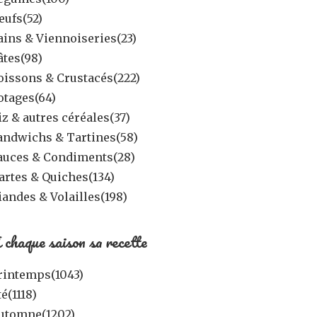
eufs
(52)
ains & Viennoiseries
(23)
âtes
(98)
oissons & Crustacés
(222)
otages
(64)
iz & autres céréales
(37)
andwichs & Tartines
(58)
auces & Condiments
(28)
artes & Quiches
(134)
iandes & Volailles
(198)
 chaque saison sa recette
rintemps
(1043)
té
(1118)
utomne
(1202)