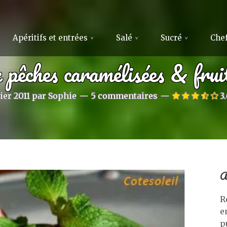
Apéritifs et entrées
Salé
Sucré
Chef
 pêches caramélisées & fruit
ier 2011
par
Sophie
5 commentaires
3.
A
R
e
p