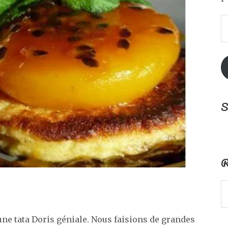
A
e
m
S
R
 une tata Doris géniale. Nous faisions de grandes