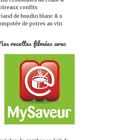
oireaux confits
riand de boudin blanc & s
ompotée de poires au vin
es recettes filmées avec