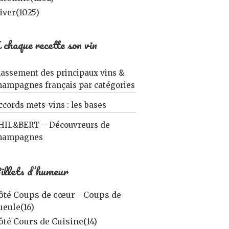
iver
(1025)
 chaque recette son vin
lassement des principaux vins &
hampagnes français par catégories
ccords mets-vins : les bases
HIL&BERT – Découvreurs de
hampagnes
illets d’humeur
ôté Coups de cœur - Coups de
ueule
(16)
ôté Cours de Cuisine
(14)