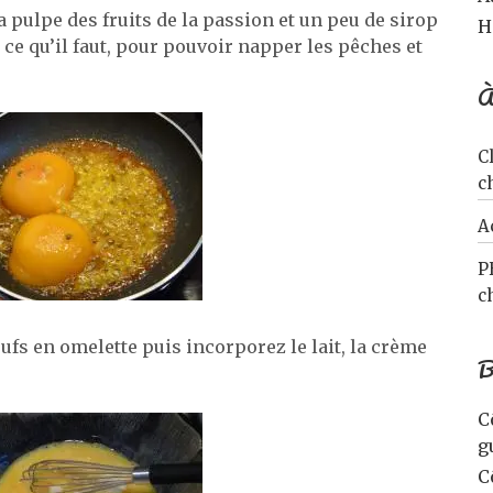
 pulpe des fruits de la passion et un peu de sirop
H
 ce qu’il faut, pour pouvoir napper les pêches et
À
C
c
A
P
c
ufs en omelette puis incorporez le lait, la crème
B
C
g
C