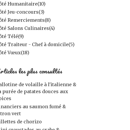
ôté Humanitaire
(10)
ôté Jeu-concours
(3)
ôté Remerciements
(8)
ôté Salons Culinaires
(4)
ôté Télé
(9)
ôté Traiteur - Chef à domicile
(5)
ôté Vœux
(18)
rticles les plus consultés
allotine de volaille à l'italienne &
a purée de patates douces aux
pices
inanciers au saumon fumé &
itron vert
illettes de chorizo
ini croustades au crabe &