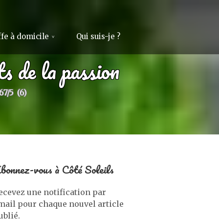
fe à domicile
Qui suis-je ?
s de la passion
67/5
(6)
bonnez-vous à Côté Soleils
ecevez une notification par
mail pour chaque nouvel article
ublié.