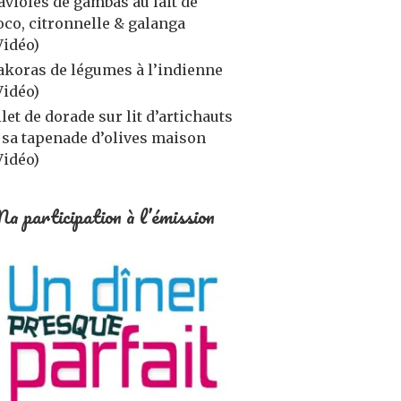
avioles de gambas au lait de
oco, citronnelle & galanga
Vidéo)
akoras de légumes à l’indienne
Vidéo)
ilet de dorade sur lit d’artichauts
 sa tapenade d’olives maison
Vidéo)
a participation à l’émission