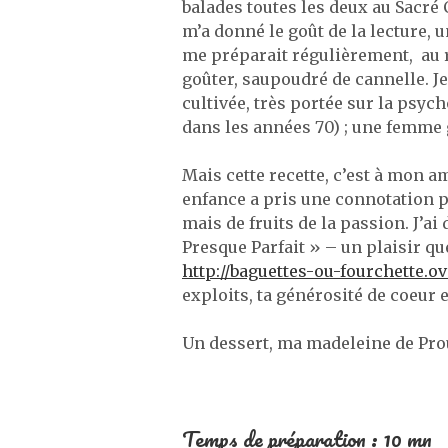
balades toutes les deux au Sacré 
m’a donné le goût de la lecture, u
me préparait régulièrement, au 
goûter, saupoudré de cannelle. J
cultivée, très portée sur la psych
dans les années 70) ; une femme
Mais cette recette, c’est à mon a
enfance a pris une connotation p
mais de fruits de la passion. J’a
Presque Parfait » – un plaisir que
http://baguettes-ou-fourchette.o
exploits, ta générosité de coeur 
Un dessert, ma madeleine de Prou
Temps de préparation : 10 mn