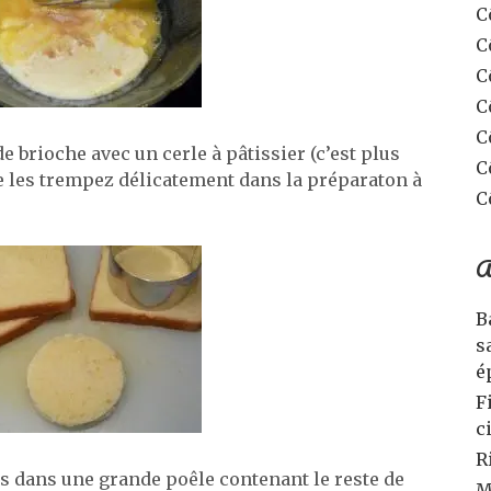
C
C
C
C
C
 brioche avec un cerle à pâtissier (c’est plus
C
de les trempez délicatement dans la préparaton à
C
A
B
s
é
F
c
R
es dans une grande poêle contenant le reste de
M