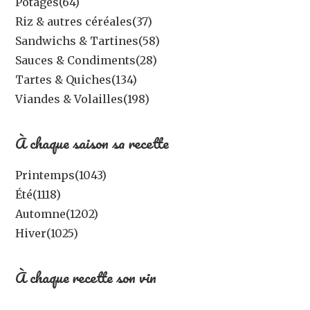
Potages
(64)
Riz & autres céréales
(37)
Sandwichs & Tartines
(58)
Sauces & Condiments
(28)
Tartes & Quiches
(134)
Viandes & Volailles
(198)
À chaque saison sa recette
Printemps
(1043)
Été
(1118)
Automne
(1202)
Hiver
(1025)
À chaque recette son vin