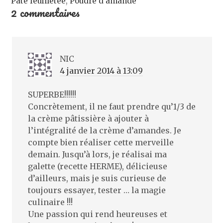
Pâte feuilletée
,
Poudre d'amande
r
2 commentaires
e
)
NIC
4 janvier 2014 à 13:09
SUPERBE!!!!!!
Concrètement, il ne faut prendre qu’1/3 de
la crème pâtissière à ajouter à
l’intégralité de la crème d’amandes. Je
compte bien réaliser cette merveille
demain. Jusqu’à lors, je réalisai ma
galette (recette HERME), délicieuse
d’ailleurs, mais je suis curieuse de
toujours essayer, tester … la magie
culinaire !!!
Une passion qui rend heureuses et