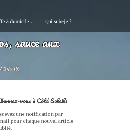
fe à domicile
Qui suis-je ?
os, sauce aux
4.17/5
(6)
bonnez-vous à Côté Soleils
ecevez une notification par
mail pour chaque nouvel article
ublié.