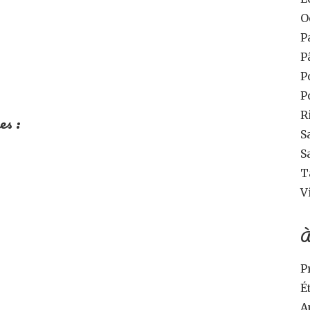
O
P
P
P
P
R
es :
S
S
T
V
À
P
É
A