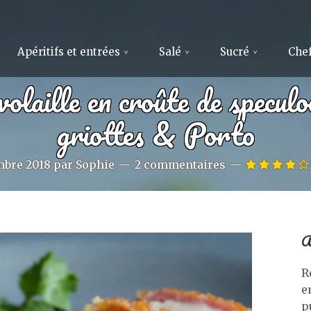
Apéritifs et entrées
Salé
Sucré
Chef
olaille en croûte de speculo
griottes & Porto
mbre 2018
par
Sophie
2 commentaires
A
R
e
p