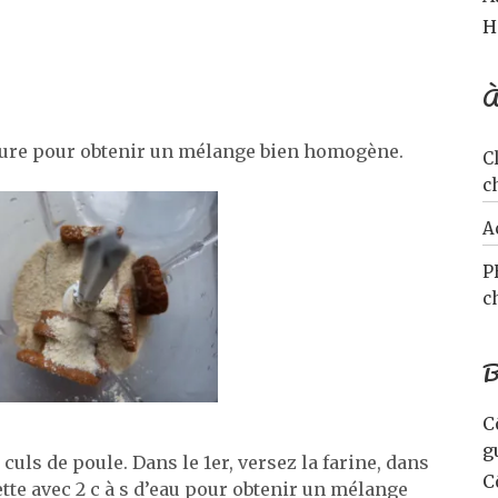
H
À
elure pour obtenir un mélange bien homogène.
C
c
A
P
c
B
C
g
culs de poule. Dans le 1er, versez la farine, dans
C
tte avec 2 c à s d’eau pour obtenir un mélange