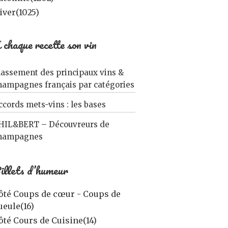
iver
(1025)
 chaque recette son vin
lassement des principaux vins &
hampagnes français par catégories
ccords mets-vins : les bases
HIL&BERT – Découvreurs de
hampagnes
illets d’humeur
ôté Coups de cœur - Coups de
ueule
(16)
ôté Cours de Cuisine
(14)