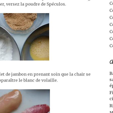
C
er, versez la poudre de Spéculos.
C
C
C
C
C
C
A
B
et de jambon en prenant soin que la chair se
s
araître le blanc de volaille.
é
F
c
R
M