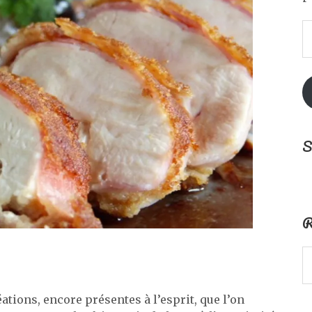
A
e
m
S
R
ations, encore présentes à l’esprit, que l’on