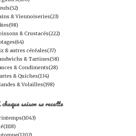
eufs
(52)
ains & Viennoiseries
(23)
âtes
(98)
oissons & Crustacés
(222)
otages
(64)
iz & autres céréales
(37)
andwichs & Tartines
(58)
auces & Condiments
(28)
artes & Quiches
(134)
iandes & Volailles
(198)
 chaque saison sa recette
rintemps
(1043)
té
(1118)
utomne
(1202)