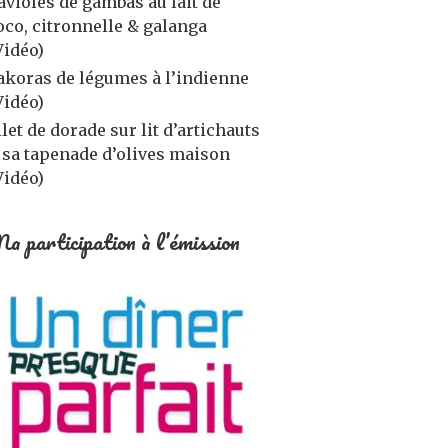
avioles de gambas au lait de
oco, citronnelle & galanga
Vidéo)
akoras de légumes à l’indienne
Vidéo)
ilet de dorade sur lit d’artichauts
 sa tapenade d’olives maison
Vidéo)
a participation à l’émission