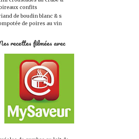
oireaux confits
riand de boudin blanc & s
ompotée de poires au vin
es recettes filmées avec