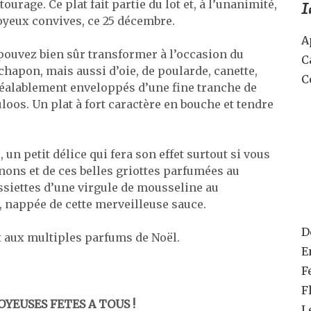
I
ourage. Ce plat fait partie du lot et, à l’unanimité,
 joyeux convives, ce 25 décembre.
A
pouvez bien sûr transformer à l’occasion du
C
 chapon, mais aussi d’oie, de poularde, canette,
C
réalablement enveloppés d’une fine tranche de
loos. Un plat à fort caractère en bouche et tendre
, un petit délice qui fera son effet surtout si vous
nons et de ces belles griottes parfumées au
 assiettes d’une virgule de mousseline au
 nappée de cette merveilleuse sauce.
D
et aux multiples parfums de Noël.
E
F
F
OYEUSES FETES A TOUS !
L