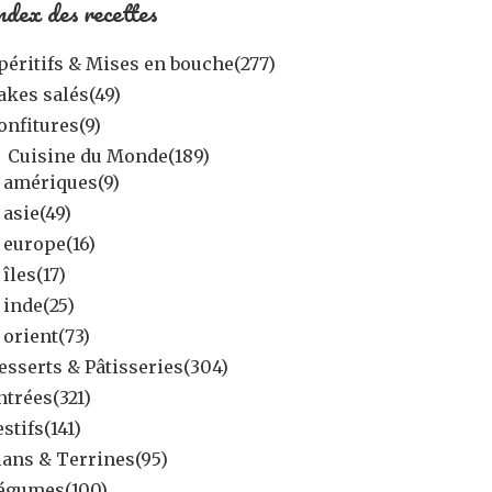
ndex des recettes
péritifs & Mises en bouche
(277)
akes salés
(49)
onfitures
(9)
Cuisine du Monde
(189)
amériques
(9)
asie
(49)
europe
(16)
îles
(17)
inde
(25)
orient
(73)
esserts & Pâtisseries
(304)
ntrées
(321)
estifs
(141)
lans & Terrines
(95)
égumes
(100)