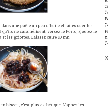
R
c
(
P
(
 dans une poêle un peu d’huile et faites suer les
u’ils ne caramélisent, versez le Porto, ajoutez le
F
u et les griottes. Laissez cuire 10 mn.
&
(
M
en biseau, c’est plus esthétique. Nappez les