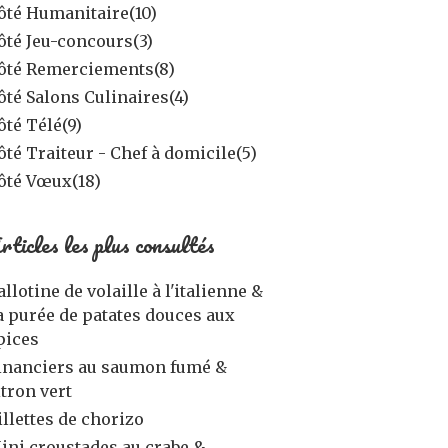
ôté Humanitaire
(10)
ôté Jeu-concours
(3)
ôté Remerciements
(8)
ôté Salons Culinaires
(4)
ôté Télé
(9)
ôté Traiteur - Chef à domicile
(5)
ôté Vœux
(18)
rticles les plus consultés
allotine de volaille à l'italienne &
a purée de patates douces aux
pices
inanciers au saumon fumé &
itron vert
illettes de chorizo
ini croustades au crabe &