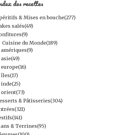
ndex des recettes
péritifs & Mises en bouche
(277)
akes salés
(49)
onfitures
(9)
Cuisine du Monde
(189)
amériques
(9)
asie
(49)
europe
(16)
îles
(17)
inde
(25)
orient
(73)
esserts & Pâtisseries
(304)
ntrées
(321)
estifs
(141)
lans & Terrines
(95)
égumes
(100)