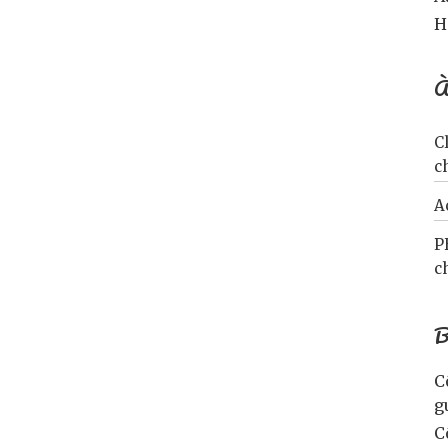
H
À
C
c
A
P
c
B
C
g
C