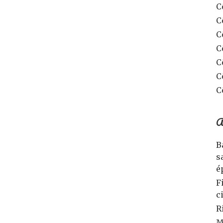
C
C
C
C
C
C
C
A
B
s
é
F
c
R
M