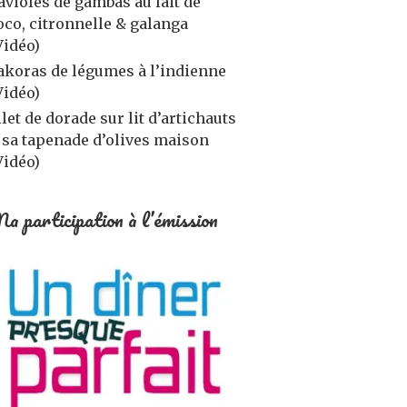
avioles de gambas au lait de
oco, citronnelle & galanga
Vidéo)
akoras de légumes à l’indienne
Vidéo)
ilet de dorade sur lit d’artichauts
 sa tapenade d’olives maison
Vidéo)
a participation à l’émission