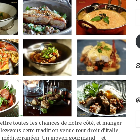
A
e
m
S
R
ettre toutes les chances de notre côté, et manger
elez-vous cette tradition venue tout droit d’Italie,
in méditerranéen. Un moyen gourmand – et