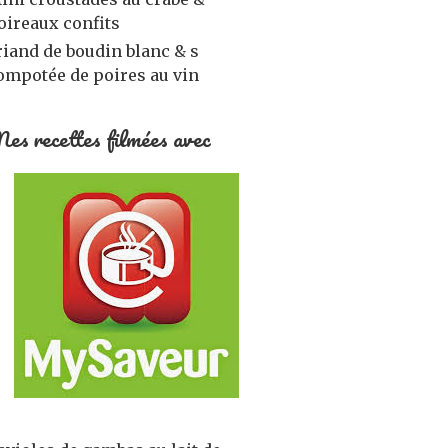
oireaux confits
riand de boudin blanc & s
ompotée de poires au vin
es recettes filmées avec