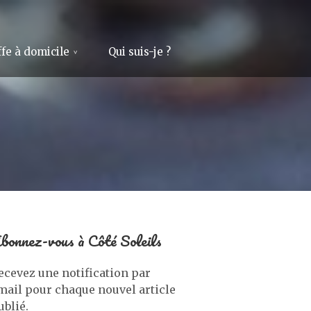
fe à domicile
Qui suis-je ?
bonnez-vous à Côté Soleils
ecevez une notification par
mail pour chaque nouvel article
ublié.