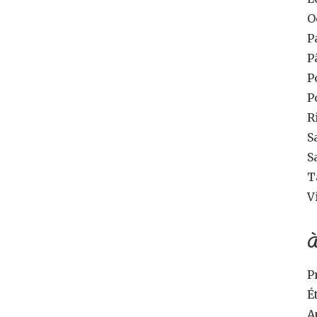
O
P
P
P
P
R
S
S
T
V
À
P
É
A