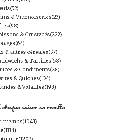
eufs
(52)
ains & Viennoiseries
(23)
âtes
(98)
oissons & Crustacés
(222)
otages
(64)
iz & autres céréales
(37)
andwichs & Tartines
(58)
auces & Condiments
(28)
artes & Quiches
(134)
iandes & Volailles
(198)
 chaque saison sa recette
rintemps
(1043)
té
(1118)
utomne
(1202)