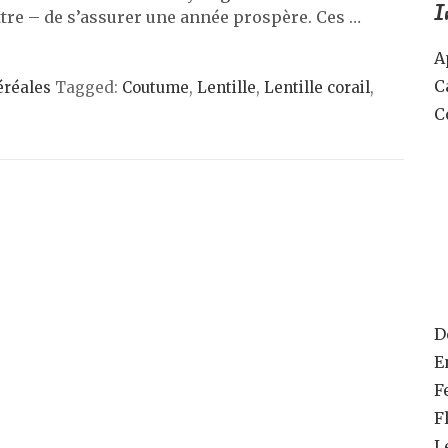
I
ettre – de s’assurer une année prospère. Ces …
A
C
éréales
Tagged:
Coutume
,
Lentille
,
Lentille corail
,
C
D
E
F
F
L