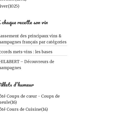
iver
(1025)
 chaque recette son vin
lassement des principaux vins &
hampagnes français par catégories
ccords mets-vins : les bases
HIL&BERT – Découvreurs de
hampagnes
illets d’humeur
ôté Coups de cœur - Coups de
ueule
(16)
ôté Cours de Cuisine
(14)