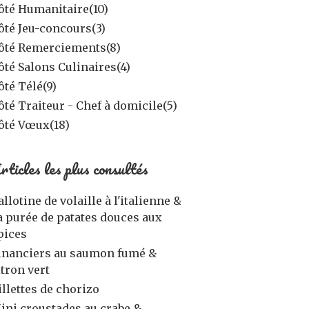
ôté Humanitaire
(10)
ôté Jeu-concours
(3)
ôté Remerciements
(8)
ôté Salons Culinaires
(4)
ôté Télé
(9)
ôté Traiteur - Chef à domicile
(5)
ôté Vœux
(18)
rticles les plus consultés
allotine de volaille à l'italienne &
a purée de patates douces aux
pices
inanciers au saumon fumé &
itron vert
illettes de chorizo
ini croustades au crabe &