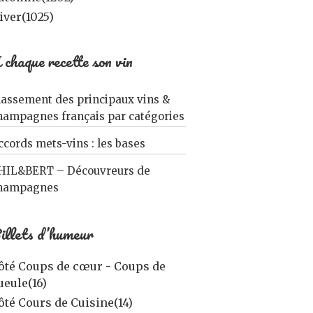
iver
(1025)
 chaque recette son vin
lassement des principaux vins &
hampagnes français par catégories
ccords mets-vins : les bases
HIL&BERT – Découvreurs de
hampagnes
illets d’humeur
ôté Coups de cœur - Coups de
ueule
(16)
ôté Cours de Cuisine
(14)