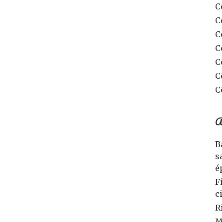
C
C
C
C
C
C
C
A
B
s
é
F
c
R
M