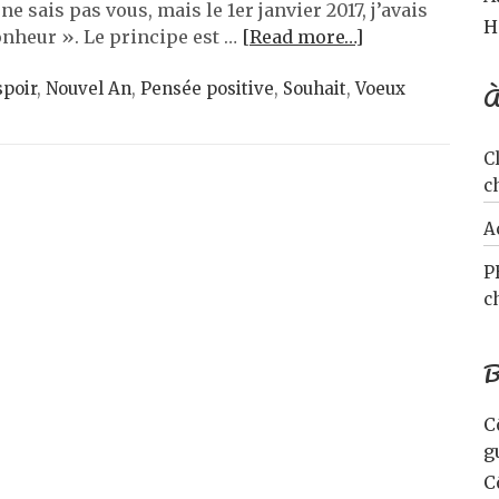
e sais pas vous, mais le 1er janvier 2017, j’avais
H
onheur ». Le principe est …
[Read more…]
spoir
,
Nouvel An
,
Pensée positive
,
Souhait
,
Voeux
À
C
c
A
P
c
B
C
g
C