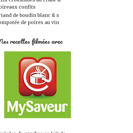
oireaux confits
riand de boudin blanc & s
ompotée de poires au vin
es recettes filmées avec