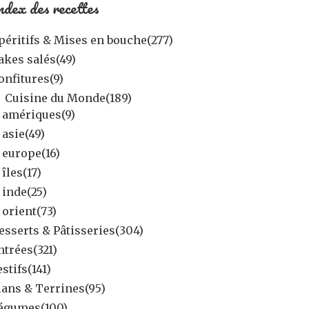
ndex des recettes
péritifs & Mises en bouche
(277)
akes salés
(49)
onfitures
(9)
Cuisine du Monde
(189)
amériques
(9)
asie
(49)
europe
(16)
îles
(17)
inde
(25)
orient
(73)
esserts & Pâtisseries
(304)
ntrées
(321)
estifs
(141)
lans & Terrines
(95)
égumes
(100)