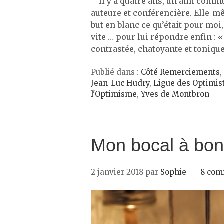
Il y a quatre ans, un ami commu
auteure et conférencière. Elle-
but en blanc ce qu’était pour moi
vite … pour lui répondre enfin : 
contrastée, chatoyante et tonique
Publié dans :
Côté Remerciements
,
Jean-Luc Hudry
,
Ligue des Optimis
l'Optimisme
,
Yves de Montbron
Mon bocal à bo
2 janvier 2018
par
Sophie
8 com