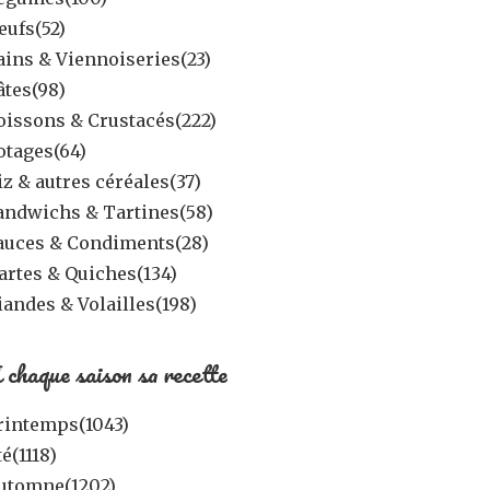
eufs
(52)
ains & Viennoiseries
(23)
âtes
(98)
oissons & Crustacés
(222)
otages
(64)
iz & autres céréales
(37)
andwichs & Tartines
(58)
auces & Condiments
(28)
artes & Quiches
(134)
iandes & Volailles
(198)
 chaque saison sa recette
rintemps
(1043)
té
(1118)
utomne
(1202)