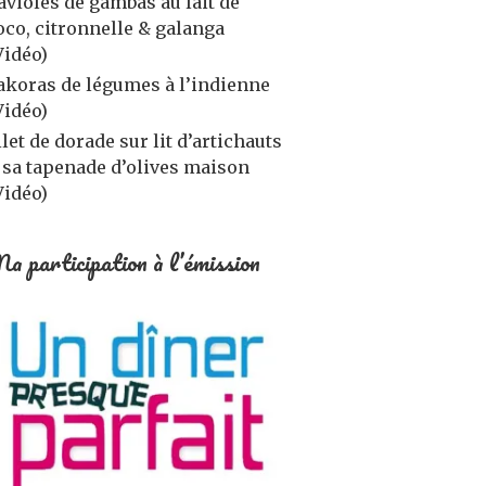
avioles de gambas au lait de
oco, citronnelle & galanga
Vidéo)
akoras de légumes à l’indienne
Vidéo)
ilet de dorade sur lit d’artichauts
 sa tapenade d’olives maison
Vidéo)
a participation à l’émission