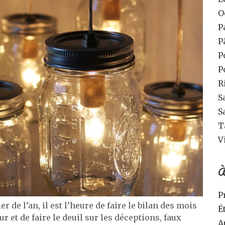
O
P
P
P
P
R
S
S
T
V
À
P
 l’an, il est l’heure de faire le bilan des mois
É
r et de faire le deuil sur les déceptions, faux
A