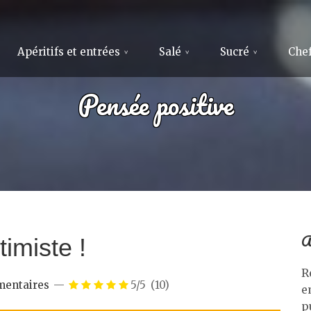
Apéritifs et entrées
Salé
Sucré
Chef
Pensée positive
A
imiste !
R
mentaires
5/5
(10)
e
p