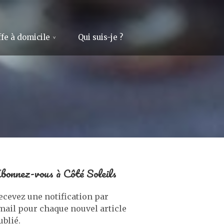
fe à domicile
Qui suis-je ?
bonnez-vous à Côté Soleils
ecevez une notification par
mail pour chaque nouvel article
ublié.