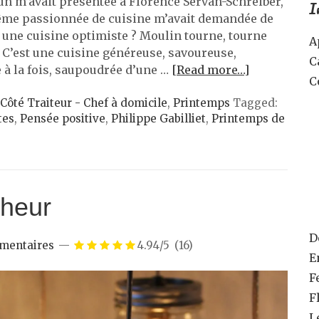
n m’avait présentée à Florence Servan-Schreiber,
I
même passionnée de cuisine m’avait demandée de
, une cuisine optimiste ? Moulin tourne, tourne
A
« C’est une cuisine généreuse, savoureuse,
C
 à la fois, saupoudrée d’une …
[Read more…]
C
Côté Traiteur - Chef à domicile
,
Printemps
Tagged:
tes
,
Pensée positive
,
Philippe Gabilliet
,
Printemps de
nheur
D
mentaires
4.94/5
(16)
E
F
F
L