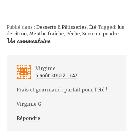
e
r
t
e
)
e
r
l
)
e
l
)
e
f
e
n
Publié dans :
Desserts & Pâtisseries
,
Été
Tagged:
Jus
ê
t
de citron
,
Menthe fraîche
,
Pêche
,
Sucre en poudre
r
Un commentaire
e
)
Virginie
5 août 2010 à 13:47
Frais et gourmand : parfait pour l’été !
Virginie G
Répondre