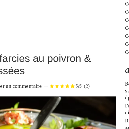
C
C
C
C
C
C
C
farcies au poivron &
ssées
A
B
ser un commentaire
5/5
(2)
s
é
F
c
R
M