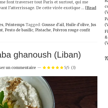
R
me font traverser tout Paris et surtout, qui me
c
ant l’atterrissage. De cette virée exotique …
[Read
(
P
(
es
,
Printemps
Tagged:
Gousse d'ail
,
Huile d'olive
,
Jus
at
,
Pesto de basilic
,
Pistache
,
Poivron rouge confit
F
&
(
ba ghanoush (Liban)
M
ser un commentaire
5/5
(3)