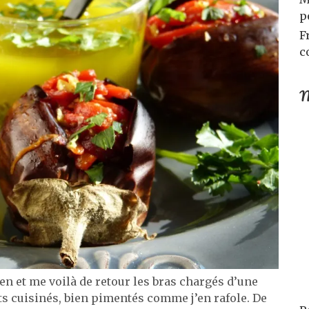
p
F
c
M
en et me voilà de retour les bras chargés d’une
ts cuisinés, bien pimentés comme j’en rafole. De