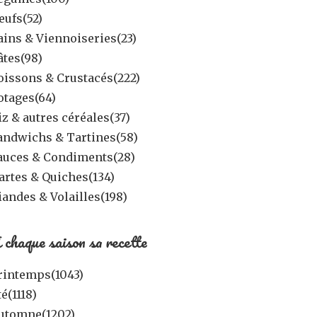
eufs
(52)
ains & Viennoiseries
(23)
âtes
(98)
oissons & Crustacés
(222)
otages
(64)
iz & autres céréales
(37)
andwichs & Tartines
(58)
auces & Condiments
(28)
artes & Quiches
(134)
iandes & Volailles
(198)
 chaque saison sa recette
rintemps
(1043)
té
(1118)
utomne
(1202)