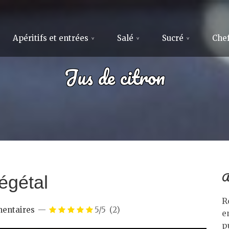
Apéritifs et entrées
Salé
Sucré
Chef
Jus de citron
A
égétal
R
entaires
5/5
(2)
e
p