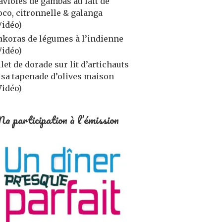
avioles de gambas au lait de
oco, citronnelle & galanga
Vidéo)
akoras de légumes à l’indienne
Vidéo)
ilet de dorade sur lit d’artichauts
 sa tapenade d’olives maison
Vidéo)
a participation à l’émission