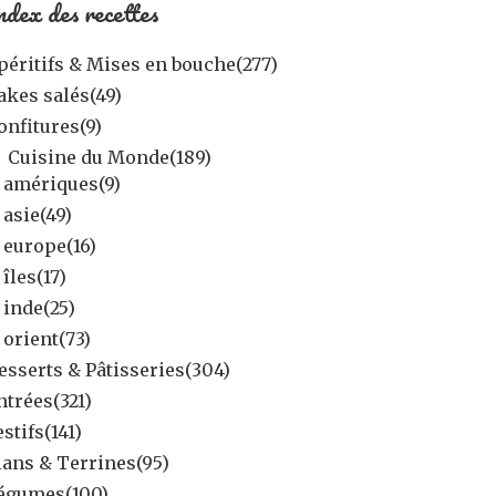
ndex des recettes
péritifs & Mises en bouche
(277)
akes salés
(49)
onfitures
(9)
Cuisine du Monde
(189)
amériques
(9)
asie
(49)
europe
(16)
îles
(17)
inde
(25)
orient
(73)
esserts & Pâtisseries
(304)
ntrées
(321)
estifs
(141)
lans & Terrines
(95)
égumes
(100)