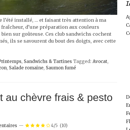
I
A
 l’été installé, … et faisant très attention à ma
C
e fraîcheur, d’une préparation aux couleurs
C
t bien sur goûteuse. Ces club sandwichs cochent
és, ils se savourent du bout des doigts, avec cette
Printemps
,
Sandwichs & Tartines
Tagged:
Avocat
,
tron
,
Salade romaine
,
Saumon fumé
t au chèvre frais & pesto
D
E
F
F
ntaires
4/5
(10)
L