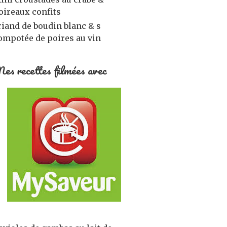
oireaux confits
riand de boudin blanc & s
ompotée de poires au vin
es recettes filmées avec