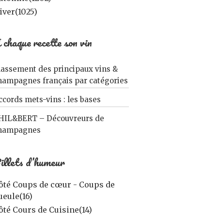
iver
(1025)
 chaque recette son vin
lassement des principaux vins &
hampagnes français par catégories
ccords mets-vins : les bases
HIL&BERT – Découvreurs de
hampagnes
illets d’humeur
ôté Coups de cœur - Coups de
ueule
(16)
ôté Cours de Cuisine
(14)