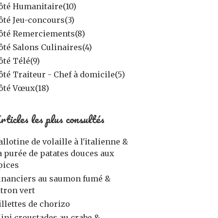
ôté Humanitaire
(10)
ôté Jeu-concours
(3)
ôté Remerciements
(8)
ôté Salons Culinaires
(4)
ôté Télé
(9)
ôté Traiteur - Chef à domicile
(5)
ôté Vœux
(18)
rticles les plus consultés
allotine de volaille à l'italienne &
a purée de patates douces aux
pices
inanciers au saumon fumé &
itron vert
illettes de chorizo
ini croustades au crabe &