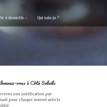
fe à domicile
Qui suis-je ?
bonnez-vous à Côté Soleils
ecevez une notification par
mail pour chaque nouvel article
ublié.