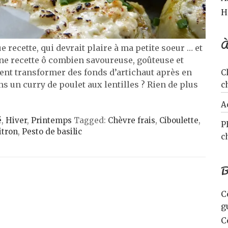
H
À
recette, qui devrait plaire à ma petite soeur … et
ne recette ô combien savoureuse, goûteuse et
nt transformer des fonds d’artichaut après en
C
ns un curry de poulet aux lentilles ? Rien de plus
c
A
é
,
Hiver
,
Printemps
Tagged:
Chèvre frais
,
Ciboulette
,
P
itron
,
Pesto de basilic
c
B
C
g
C