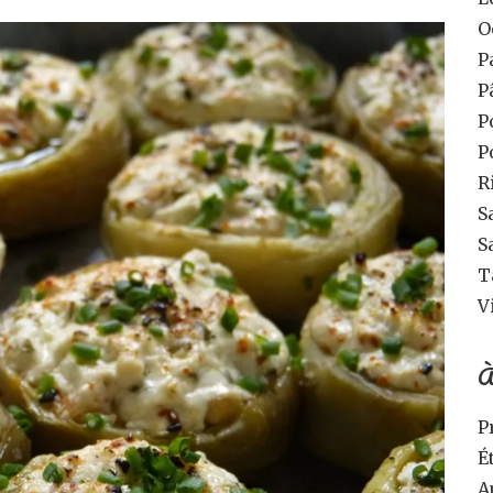
O
P
P
P
P
R
S
S
T
V
À
P
É
A