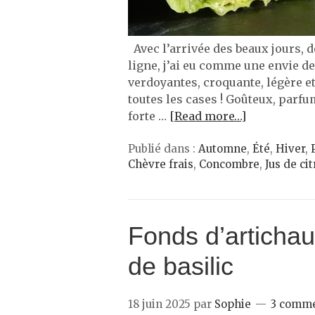
Avec l’arrivée des beaux jours, de
ligne, j’ai eu comme une envie d
verdoyantes, croquante, légère e
toutes les cases ! Goûteux, parfum
forte …
[Read more…]
Publié dans :
Automne
,
Été
,
Hiver
,
Chèvre frais
,
Concombre
,
Jus de ci
Fonds d’artichau
de basilic
18 juin 2025
par
Sophie
3 comme