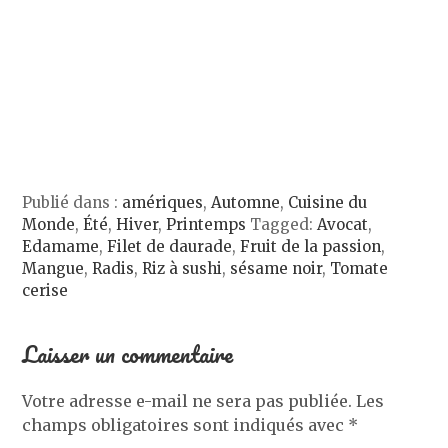
e
v
u
a
e
l
e
v
n
)
l
l
e
s
e
l
l
u
f
e
l
n
e
f
e
e
n
e
f
n
ê
n
e
o
t
ê
n
u
r
t
ê
v
e
r
t
e
)
e
r
l
)
e
l
)
e
f
e
Publié dans :
amériques
,
Automne
,
Cuisine du
n
Monde
,
Été
,
Hiver
,
Printemps
Tagged:
Avocat
,
ê
t
Edamame
,
Filet de daurade
,
Fruit de la passion
,
r
e
Mangue
,
Radis
,
Riz à sushi
,
sésame noir
,
Tomate
)
cerise
Laisser un commentaire
Votre adresse e-mail ne sera pas publiée.
Les
champs obligatoires sont indiqués avec
*