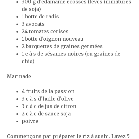
300 g d’édamame écossés (fèves immatures
de soja)
1 botte de radis
3 avocats
24 tomates cerises
1 botte d’oignon nouveau
2 barquettes de graines germées
1 c à s de sésames noires (ou graines de
chia)
Marinade
4 fruits de la passion
3 c à s d’huile d’olive
3 c à c de jus de citron
2 c à c de sauce soja
poivre
Commençons par préparer le riz à sushi. Lavez 5