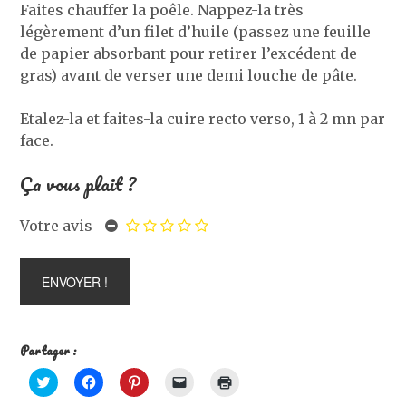
Faites chauffer la poêle. Nappez-la très
légèrement d’un filet d’huile (passez une feuille
de papier absorbant pour retirer l’excédent de
gras) avant de verser une demi louche de pâte.
Etalez-la et faites-la cuire recto verso, 1 à 2 mn par
face.
Ça vous plait ?
Votre avis
Partager :
C
C
C
C
C
l
l
l
l
l
i
i
i
i
i