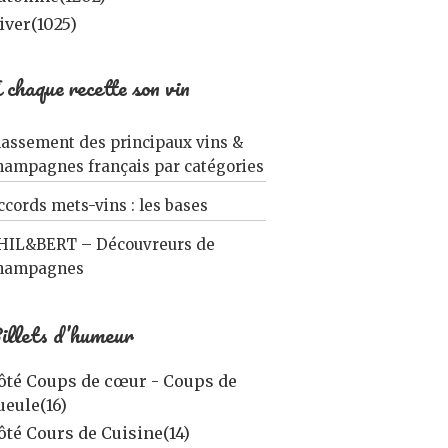
iver
(1025)
 chaque recette son vin
lassement des principaux vins &
hampagnes français par catégories
ccords mets-vins : les bases
HIL&BERT – Découvreurs de
hampagnes
illets d’humeur
ôté Coups de cœur - Coups de
ueule
(16)
ôté Cours de Cuisine
(14)