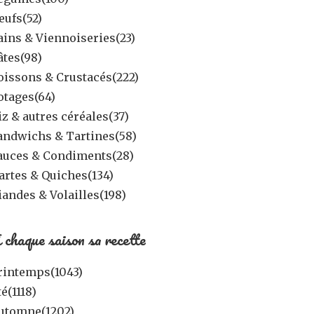
eufs
(52)
ains & Viennoiseries
(23)
âtes
(98)
oissons & Crustacés
(222)
otages
(64)
iz & autres céréales
(37)
andwichs & Tartines
(58)
auces & Condiments
(28)
artes & Quiches
(134)
iandes & Volailles
(198)
 chaque saison sa recette
rintemps
(1043)
té
(1118)
utomne
(1202)