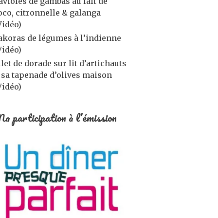
avioles de gambas au lait de
oco, citronnelle & galanga
Vidéo)
akoras de légumes à l’indienne
Vidéo)
ilet de dorade sur lit d’artichauts
 sa tapenade d’olives maison
Vidéo)
a participation à l’émission