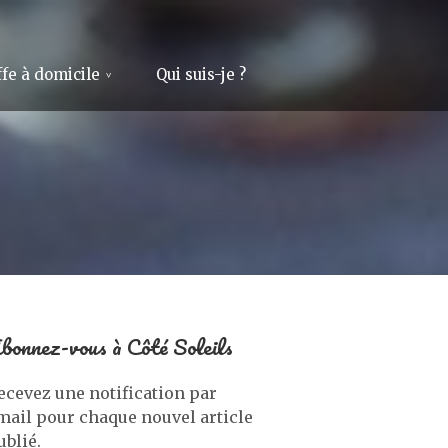
fe à domicile
Qui suis-je ?
bonnez-vous à Côté Soleils
ecevez une notification par
mail pour chaque nouvel article
ublié.