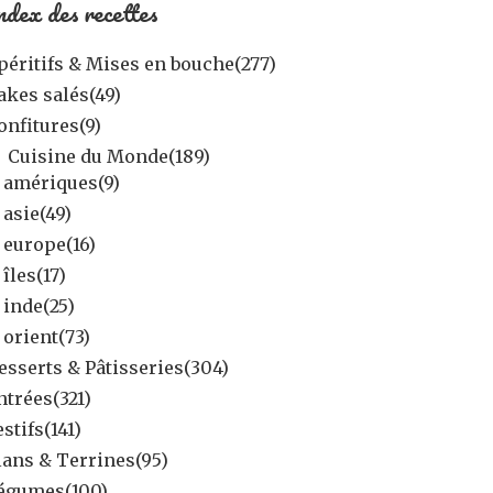
ndex des recettes
péritifs & Mises en bouche
(277)
akes salés
(49)
onfitures
(9)
Cuisine du Monde
(189)
amériques
(9)
asie
(49)
europe
(16)
îles
(17)
inde
(25)
orient
(73)
esserts & Pâtisseries
(304)
ntrées
(321)
estifs
(141)
lans & Terrines
(95)
égumes
(100)