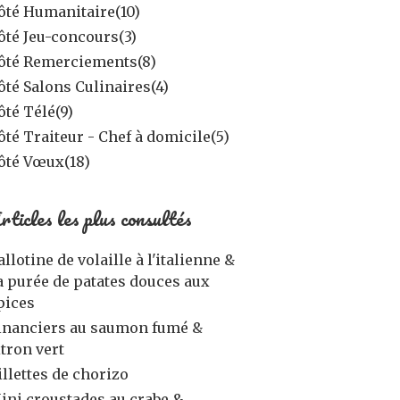
ôté Humanitaire
(10)
ôté Jeu-concours
(3)
ôté Remerciements
(8)
ôté Salons Culinaires
(4)
ôté Télé
(9)
ôté Traiteur - Chef à domicile
(5)
ôté Vœux
(18)
rticles les plus consultés
allotine de volaille à l'italienne &
a purée de patates douces aux
pices
inanciers au saumon fumé &
itron vert
illettes de chorizo
ini croustades au crabe &