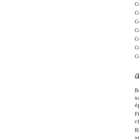
C
C
C
C
C
C
C
A
B
s
é
F
c
R
M