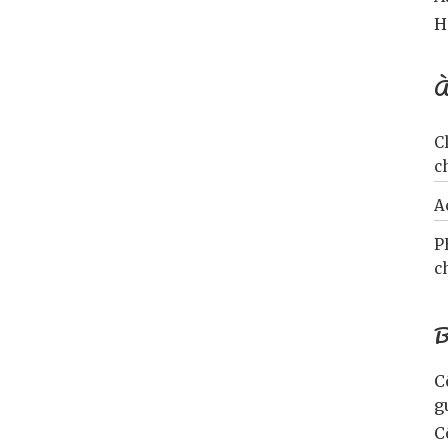
H
À
C
c
A
P
c
B
C
g
C