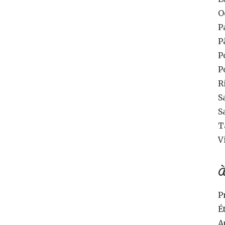
O
P
P
P
P
R
S
S
T
V
À
P
É
A