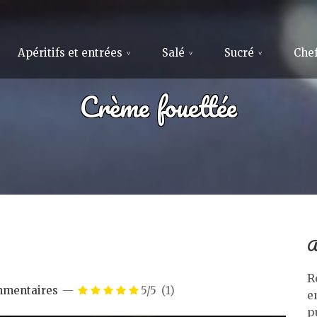
Apéritifs et entrées
Salé
Sucré
Chef
Crème fouettée
A
R
mmentaires
5/5
(1)
e
p