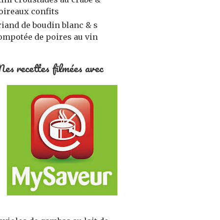
oireaux confits
riand de boudin blanc & s
ompotée de poires au vin
es recettes filmées avec