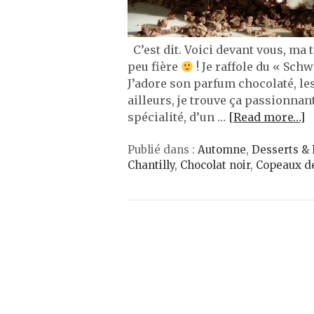
C’est dit. Voici devant vous, ma 
peu fière
! Je raffole du « Sch
J’adore son parfum chocolaté, le
ailleurs, je trouve ça passionnan
spécialité, d’un …
[Read more…]
Publié dans :
Automne
,
Desserts & 
Chantilly
,
Chocolat noir
,
Copeaux de