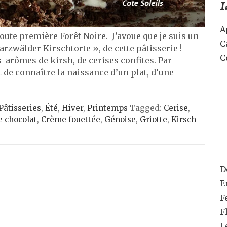
I
A
toute première Forêt Noire. J’avoue que je suis un
C
warzwälder Kirschtorte », de cette pâtisserie !
C
s arômes de kirsh, de cerises confites. Par
t de connaître la naissance d’un plat, d’une
Pâtisseries
,
Été
,
Hiver
,
Printemps
Tagged:
Cerise
,
 chocolat
,
Crème fouettée
,
Génoise
,
Griotte
,
Kirsch
D
E
F
F
L