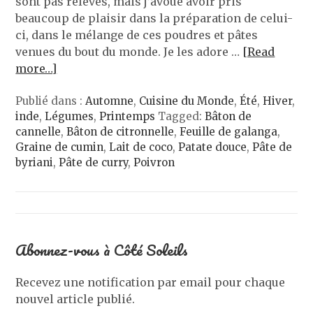
sont pas relevés, mais j’avoue avoir pris
beaucoup de plaisir dans la préparation de celui-
ci, dans le mélange de ces poudres et pâtes
venues du bout du monde. Je les adore …
[Read
more…]
Publié dans :
Automne
,
Cuisine du Monde
,
Été
,
Hiver
,
inde
,
Légumes
,
Printemps
Tagged:
Bâton de
cannelle
,
Bâton de citronnelle
,
Feuille de galanga
,
Graine de cumin
,
Lait de coco
,
Patate douce
,
Pâte de
byriani
,
Pâte de curry
,
Poivron
Abonnez-vous à Côté Soleils
Recevez une notification par email pour chaque
nouvel article publié.