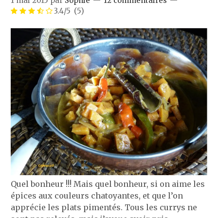
1 mai 2015
par
Sophie
12 commentaires
3.4/5
(5)
Quel bonheur !!! Mais quel bonheur, si on aime les
épices aux couleurs chatoyantes, et que l’on
apprécie les plats pimentés. Tous les currys ne