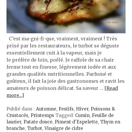
C’est ma-gni-fi-que, vraiment, vraiment ! Très
prisé par les restaurateurs, le turbot se déguste
essentiellement cuit à la vapeur, mais je
le préfère de loin, poêlé. Je raffole de sa chair
ferme tout en finesse, légèrement iodée et aux
grandes qualités nutritionnelles. Parfumé et
goûteux, il fait la joie des gastronomes et ravit les
amateurs de poisson délicat. Sa saveur …
[Read
more…]
Publié dans :
Automne
,
Festifs
,
Hiver
,
Poissons &
Crustacés
,
Printemps
Tagged:
Cumin
,
Feuille de
laurier
,
Patate douce
,
Piment d'Espelette
,
Thym en
branche
,
Turbot
,
Vinaigre de cidre