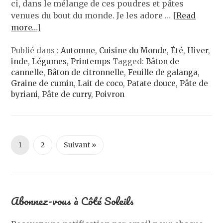
ci, dans le mélange de ces poudres et pâtes
venues du bout du monde. Je les adore …
[Read
more…]
Publié dans :
Automne
,
Cuisine du Monde
,
Été
,
Hiver
,
inde
,
Légumes
,
Printemps
Tagged:
Bâton de
cannelle
,
Bâton de citronnelle
,
Feuille de galanga
,
Graine de cumin
,
Lait de coco
,
Patate douce
,
Pâte de
byriani
,
Pâte de curry
,
Poivron
1
2
Suivant »
Abonnez-vous à Côté Soleils