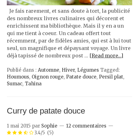
Je fais rarement, et sans doute à tort, la publicité
des nombreux livres culinaires qui décorent et
enrichissent ma bibliothèque. Mais il y en a un
qui me tient à coeur. Un cadeau offert tout
récemment, par de fidèles amies, qui est à lui tout
seul, un magnifique et dépaysant voyage. Un livre
déjà tapissé de nombreux post …
[Read more…]
Publié dans :
Automne
,
Hiver
,
Légumes
Tagged:
Houmous
,
Oignon rouge
,
Patate douce
,
Persil plat
,
Sumac
,
Tahina
Curry de patate douce
1 mai 2015
par
Sophie
12 commentaires
3.4/5
(5)