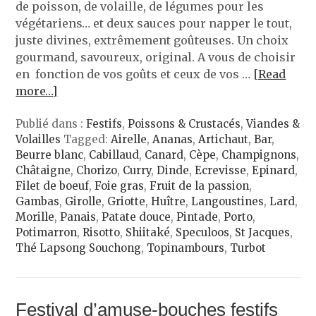
de poisson, de volaille, de légumes pour les
végétariens… et deux sauces pour napper le tout,
juste divines, extrêmement goûteuses. Un choix
gourmand, savoureux, original. A vous de choisir
en fonction de vos goûts et ceux de vos …
[Read
more…]
Publié dans :
Festifs
,
Poissons & Crustacés
,
Viandes &
Volailles
Tagged:
Airelle
,
Ananas
,
Artichaut
,
Bar
,
Beurre blanc
,
Cabillaud
,
Canard
,
Cèpe
,
Champignons
,
Châtaigne
,
Chorizo
,
Curry
,
Dinde
,
Ecrevisse
,
Epinard
,
Filet de boeuf
,
Foie gras
,
Fruit de la passion
,
Gambas
,
Girolle
,
Griotte
,
Huître
,
Langoustines
,
Lard
,
Morille
,
Panais
,
Patate douce
,
Pintade
,
Porto
,
Potimarron
,
Risotto
,
Shiitaké
,
Speculoos
,
St Jacques
,
Thé Lapsong Souchong
,
Topinambours
,
Turbot
Festival d’amuse-bouches festifs