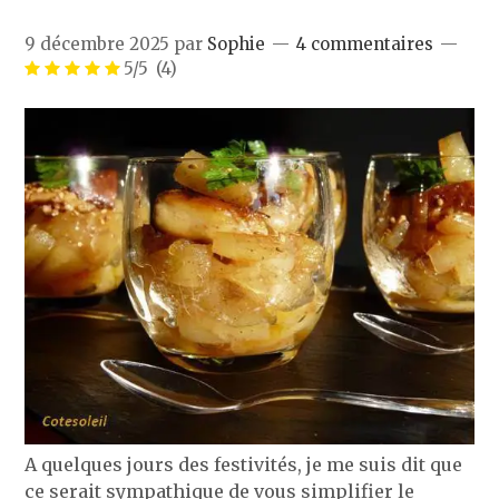
9 décembre 2025
par
Sophie
4 commentaires
5/5
(4)
A quelques jours des festivités, je me suis dit que
ce serait sympathique de vous simplifier le