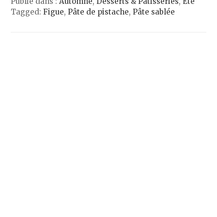
Publié dans :
Automne
,
Desserts & Pâtisseries
,
Été
Tagged:
Figue
,
Pâte de pistache
,
Pâte sablée