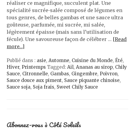
réaliser ce magnifique, succulent plat. Une
spécialité sucrée-salée composé de légumes en
tous genres, de belles gambas et une sauce ultra
goûteuse, parfumée, mi sucrée, mi salée,
légèrement épaisse (mais sans l’utilisation de
fécule). Une savoureuse façon de célébrer …
[Read
more…]
Publié dans :
asie
,
Automne
,
Cuisine du Monde
,
Été
,
Hiver
,
Printemps
Tagged:
Ail
,
Ananas au sirop
,
Chily
Sauce
,
Citronnelle
,
Gambas
,
Gingembre
,
Poivron
,
Sauce douce aux piment
,
Sauce piquante chinoise
,
Sauce soja
,
Soja frais
,
Sweet Chily Sauce
Abonnez-vous à Côté Soleils