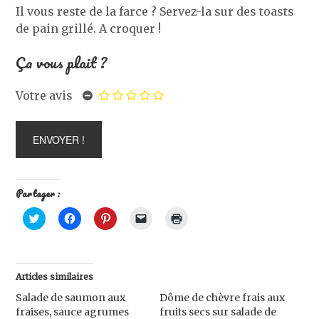
Il vous reste de la farce ? Servez-la sur des toasts
de pain grillé. A croquer !
Ça vous plait ?
Votre avis
Partager :
C
C
C
C
C
l
l
l
l
l
i
i
i
i
i
q
q
q
q
q
u
u
u
u
u
e
e
e
e
e
z
z
z
r
r
Articles similaires
p
p
p
p
p
o
o
o
o
o
Salade de saumon aux
Dôme de chèvre frais aux
u
u
u
u
u
r
r
r
r
r
fraises, sauce agrumes
fruits secs sur salade de
p
p
p
e
i