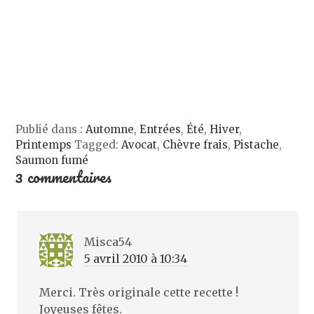
e
v
u
a
e
l
e
v
n
)
l
l
e
s
e
l
l
u
f
e
l
n
e
f
e
e
n
e
f
n
ê
n
e
o
t
ê
n
u
r
t
ê
v
e
r
t
e
)
e
r
l
)
e
l
)
e
Publié dans :
Automne
,
Entrées
,
Été
,
Hiver
,
f
e
Printemps
Tagged:
Avocat
,
Chèvre frais
,
Pistache
,
n
ê
Saumon fumé
t
3 commentaires
r
e
)
Misca54
5 avril 2010 à 10:34
Merci. Très originale cette recette !
Joyeuses fêtes.