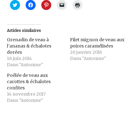
C
C
C
C
C
l
l
l
l
l
i
i
i
i
i
q
q
q
q
q
u
u
u
u
u
e
e
e
e
e
z
z
z
r
r
Articles similaires
p
p
p
p
p
o
o
o
o
o
Grenadin de veau à
Filet mignon de veau aux
u
u
u
u
u
r
r
r
r
r
l’ananas & échalotes
poires caramélisées
p
p
p
e
i
dorées
20 janvier 2016
a
a
a
n
m
r
r
r
v
p
18 juin 2014
Dans "Automne"
t
t
t
o
r
Dans "Automne"
a
a
a
y
i
g
g
g
e
m
e
e
e
r
e
Poêlée de veau aux
r
r
r
u
r
s
s
s
n
(
carottes & échalotes
u
u
u
l
o
confites
r
r
r
i
u
T
F
P
e
v
14 novembre 2017
w
a
i
n
r
Dans "Automne"
i
c
n
p
e
t
e
t
a
d
t
b
e
r
a
e
o
r
e
n
r
o
e
-
s
(
k
s
m
u
o
(
t
a
n
u
o
(
i
e
v
u
o
l
n
r
v
u
à
o