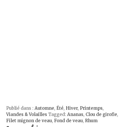
e
r
v
u
u
d
e
r
n
v
a
d
e
a
e
n
a
d
m
l
s
n
a
i
l
u
s
n
(
e
n
u
s
o
f
e
n
u
u
e
n
e
n
v
n
o
n
e
r
ê
u
o
n
e
t
v
u
o
d
r
e
v
u
a
e
l
e
v
n
)
l
l
e
s
e
l
l
u
f
e
l
n
e
f
e
e
n
e
f
n
ê
n
e
o
t
ê
n
u
r
t
ê
v
e
r
t
e
)
e
r
l
)
e
l
)
e
f
e
n
Publié dans :
Automne
,
Été
,
Hiver
,
Printemps
,
ê
t
Viandes & Volailles
Tagged:
Ananas
,
Clou de girofle
,
r
e
Filet mignon de veau
,
Fond de veau
,
Rhum
)