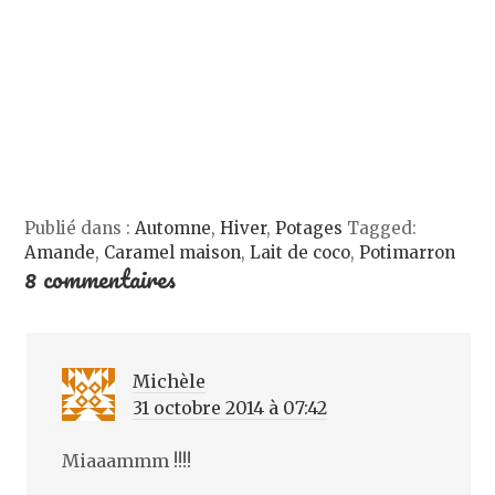
e
l
l
u
f
e
l
n
e
f
e
e
n
e
f
n
ê
n
e
o
t
ê
n
u
r
t
ê
v
e
r
t
e
)
e
r
l
)
e
l
)
e
f
e
n
ê
t
Publié dans :
Automne
,
Hiver
,
Potages
Tagged:
r
Amande
,
Caramel maison
e
,
Lait de coco
,
Potimarron
)
8 commentaires
Michèle
31 octobre 2014 à 07:42
Miaaammm !!!!