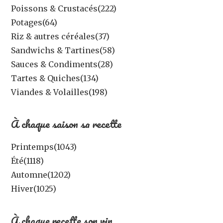
Poissons & Crustacés
(222)
Potages
(64)
Riz & autres céréales
(37)
Sandwichs & Tartines
(58)
Sauces & Condiments
(28)
Tartes & Quiches
(134)
Viandes & Volailles
(198)
À chaque saison sa recette
Printemps
(1043)
Été
(1118)
Automne
(1202)
Hiver
(1025)
À chaque recette son vin