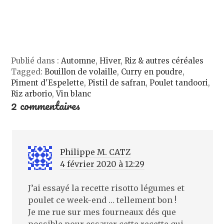
e
f
e
e
n
e
f
n
ê
n
e
o
t
ê
n
u
r
t
ê
v
e
r
t
e
)
e
r
l
)
e
l
)
e
Publié dans :
Automne
,
Hiver
,
Riz & autres céréales
f
e
Tagged:
Bouillon de volaille
,
Curry en poudre
,
n
ê
Piment d'Espelette
,
Pistil de safran
,
Poulet tandoori
,
t
Riz arborio
,
Vin blanc
r
2 commentaires
e
)
Philippe M. CATZ
4 février 2020 à 12:29
J’ai essayé la recette risotto légumes et
poulet ce week-end … tellement bon !
Je me rue sur mes fourneaux dés que