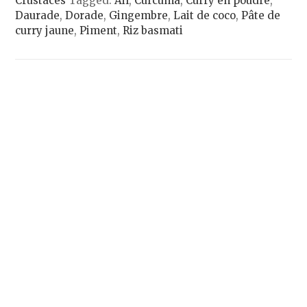
Crustacés
Tagged:
Ail
,
Curcuma
,
Curry en poudre
,
Daurade
,
Dorade
,
Gingembre
,
Lait de coco
,
Pâte de
curry jaune
,
Piment
,
Riz basmati