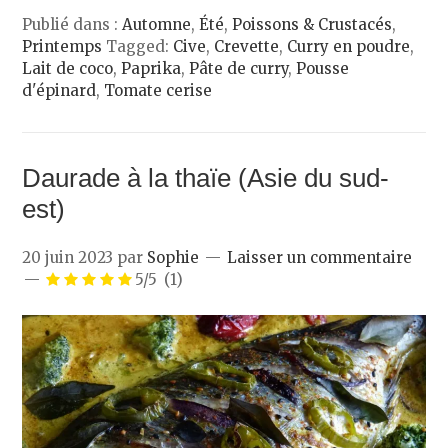
Publié dans :
Automne
,
Été
,
Poissons & Crustacés
,
Printemps
Tagged:
Cive
,
Crevette
,
Curry en poudre
,
Lait de coco
,
Paprika
,
Pâte de curry
,
Pousse
d'épinard
,
Tomate cerise
Daurade à la thaïe (Asie du sud-
est)
20 juin 2023
par
Sophie
Laisser un commentaire
5/5
(1)