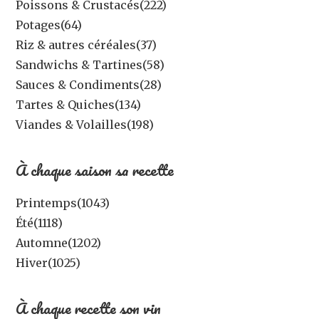
Poissons & Crustacés
(222)
Potages
(64)
Riz & autres céréales
(37)
Sandwichs & Tartines
(58)
Sauces & Condiments
(28)
Tartes & Quiches
(134)
Viandes & Volailles
(198)
À chaque saison sa recette
Printemps
(1043)
Été
(1118)
Automne
(1202)
Hiver
(1025)
À chaque recette son vin