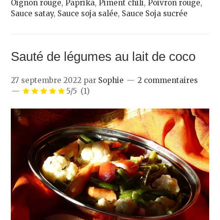
Oignon rouge
,
Paprika
,
Piment chili
,
Poivron rouge
,
Sauce satay
,
Sauce soja salée
,
Sauce Soja sucrée
Sauté de légumes au lait de coco
27 septembre 2022
par
Sophie
2 commentaires
5/5
(1)