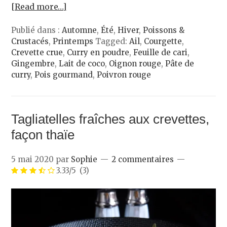
[Read more…]
Publié dans :
Automne
,
Été
,
Hiver
,
Poissons &
Crustacés
,
Printemps
Tagged:
Ail
,
Courgette
,
Crevette crue
,
Curry en poudre
,
Feuille de cari
,
Gingembre
,
Lait de coco
,
Oignon rouge
,
Pâte de
curry
,
Pois gourmand
,
Poivron rouge
Tagliatelles fraîches aux crevettes,
façon thaïe
5 mai 2020
par
Sophie
2 commentaires
3.33/5
(3)