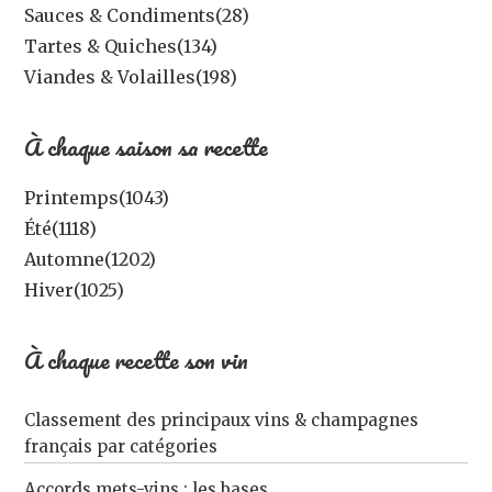
Sauces & Condiments
(28)
Tartes & Quiches
(134)
Viandes & Volailles
(198)
À chaque saison sa recette
Printemps
(1043)
Été
(1118)
Automne
(1202)
Hiver
(1025)
À chaque recette son vin
Classement des principaux vins & champagnes
français par catégories
Accords mets-vins : les bases