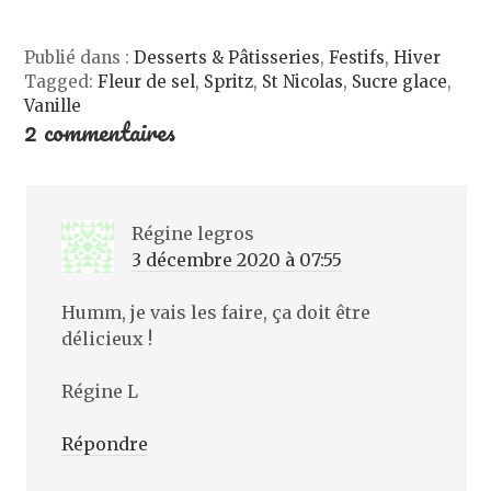
)
e
f
e
n
Publié dans :
Desserts & Pâtisseries
,
Festifs
,
Hiver
ê
t
Tagged:
Fleur de sel
,
Spritz
,
St Nicolas
,
Sucre glace
,
r
e
Vanille
)
2 commentaires
Régine legros
3 décembre 2020 à 07:55
Humm, je vais les faire, ça doit être
délicieux !
Régine L
Répondre