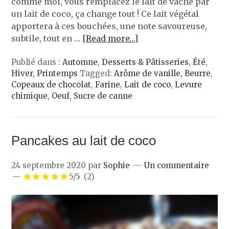
comme moi, vous remplacez le lait de vache par
un lait de coco, ça change tout ! Ce lait végétal
apportera à ces bouchées, une note savoureuse,
subtile, tout en …
[Read more…]
Publié dans :
Automne
,
Desserts & Pâtisseries
,
Été
,
Hiver
,
Printemps
Tagged:
Arôme de vanille
,
Beurre
,
Copeaux de chocolat
,
Farine
,
Lait de coco
,
Levure
chimique
,
Oeuf
,
Sucre de canne
Pancakes au lait de coco
24 septembre 2020
par
Sophie
Un commentaire
5/5
(2)