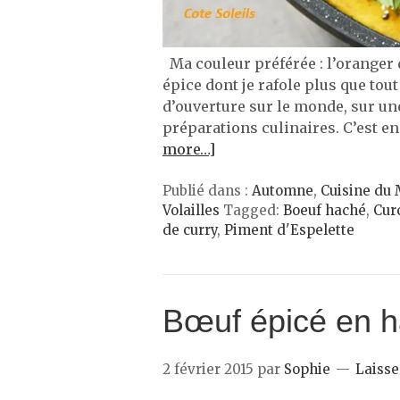
Ma couleur préférée : l’oranger d
épice dont je rafole plus que tout
d’ouverture sur le monde, sur une
préparations culinaires. C’est e
more…]
Publié dans :
Automne
,
Cuisine du
Volailles
Tagged:
Boeuf haché
,
Cur
de curry
,
Piment d'Espelette
Bœuf épicé en h
2 février 2015
par
Sophie
Laiss