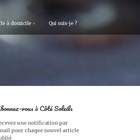
fe à domicile
Qui suis-je ?
bonnez-vous à Côté Soleils
ecevez une notification par
mail pour chaque nouvel article
ublié.