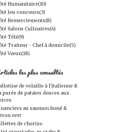
ôté Humanitaire
(10)
ôté Jeu-concours
(3)
ôté Remerciements
(8)
ôté Salons Culinaires
(4)
ôté Télé
(9)
ôté Traiteur - Chef à domicile
(5)
ôté Vœux
(18)
rticles les plus consultés
allotine de volaille à l'italienne &
a purée de patates douces aux
pices
inanciers au saumon fumé &
itron vert
illettes de chorizo
ini croustades au crabe &