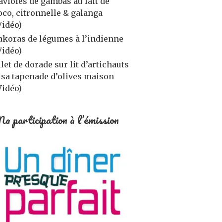
avioles de gambas au lait de
oco, citronnelle & galanga
Vidéo)
akoras de légumes à l’indienne
Vidéo)
ilet de dorade sur lit d’artichauts
 sa tapenade d’olives maison
Vidéo)
a participation à l’émission