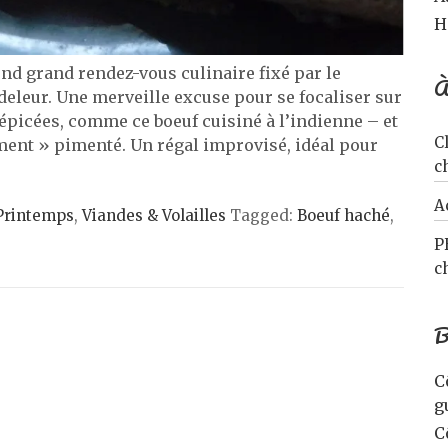
H
ond grand rendez-vous culinaire fixé par le
À
deleur. Une merveille excuse pour se focaliser sur
 épicées, comme ce boeuf cuisiné à l’indienne – et
C
ement » pimenté. Un régal improvisé, idéal pour
c
A
Printemps
,
Viandes & Volailles
Tagged:
Boeuf haché
,
P
c
B
C
g
C