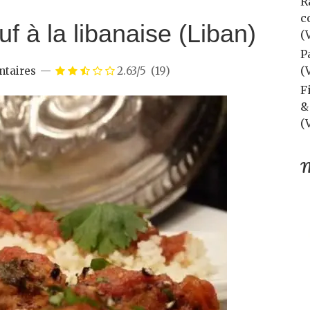
R
c
f à la libanaise (Liban)
(
P
(
taires
2.63/5
(19)
F
&
(
M