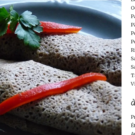
O
P
P
P
P
R
S
S
T
V
À
P
É
A