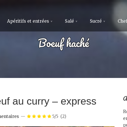
Apéritifs et entrées
Salé
Sucré
Chef
Boeuf haché
A
uf au curry – express
R
entaires
5/5
(2)
e
p