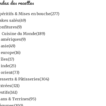
ndex des recettes
péritifs & Mises en bouche
(277)
akes salés
(49)
onfitures
(9)
Cuisine du Monde
(189)
amériques
(9)
asie
(49)
europe
(16)
îles
(17)
inde
(25)
orient
(73)
esserts & Pâtisseries
(304)
ntrées
(321)
estifs
(141)
lans & Terrines
(95)
égumes
(100)