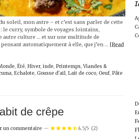
I
A
u soleil, mon astre – et c’est sans parler de cette
C
 : le curry, symbole de voyages lointains,
C
 autre culture … et sur une multitude de
n pensant automatiquement à elle, que j’en …
[Read
 Monde
,
Été
,
Hiver
,
inde
,
Printemps
,
Viandes &
cuma
,
Echalote
,
Gousse d'ail
,
Lait de coco
,
Oeuf
,
Pâte
D
abit de crêpe
E
F
er un commentaire
4.5/5
(2)
F
L