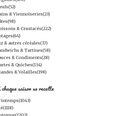
eufs
(52)
ains & Viennoiseries
(23)
âtes
(98)
oissons & Crustacés
(222)
otages
(64)
iz & autres céréales
(37)
andwichs & Tartines
(58)
auces & Condiments
(28)
artes & Quiches
(134)
iandes & Volailles
(198)
 chaque saison sa recette
rintemps
(1043)
té
(1118)
utomne
(1202)