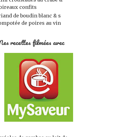
oireaux confits
riand de boudin blanc & s
ompotée de poires au vin
es recettes filmées avec