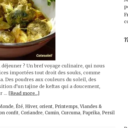
p
F
c
M
n déjeuner ? Un bref voyage culinaire, qui nous
pices importées tout droit des souks, comme
a. Des poudres aux couleurs du soleil, des
ition d’un tajine de keftas qui a doucement,
ar …
[Read more…]
 Monde
,
Été
,
Hiver
,
orient
,
Printemps
,
Viandes &
on confit
,
Coriandre
,
Cumin
,
Curcuma
,
Paprika
,
Persil