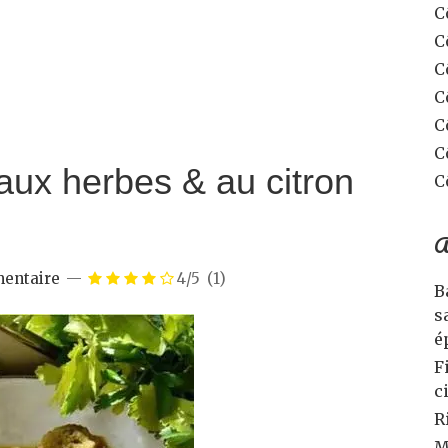
C
C
C
C
C
C
 aux herbes & au citron
C
A
entaire
4/5
(1)
B
s
é
F
c
R
M