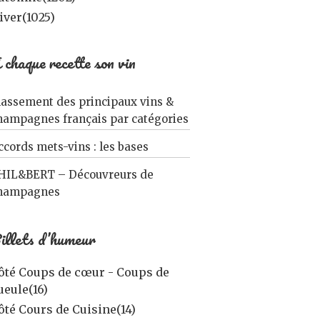
iver
(1025)
 chaque recette son vin
lassement des principaux vins &
hampagnes français par catégories
ccords mets-vins : les bases
HIL&BERT – Découvreurs de
hampagnes
illets d’humeur
ôté Coups de cœur - Coups de
ueule
(16)
ôté Cours de Cuisine
(14)