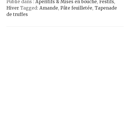
Publié dans :
Apéritifs & Mises en bouche
,
Festifs
,
Hiver
Tagged:
Amande
,
Pâte feuilletée
,
Tapenade
de truffes