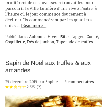
profitèrent de ces joyeuses retrouvailles pour
parcourir la Ville Lumière d’une rive à l’autre, à
l’heure où le jour commence doucement à
décliner. Ils commencèrent par les quartiers
chics …
[Read more…]
Publié dans :
Automne
,
Hiver
,
Pâtes
Tagged:
Comté
,
Coquillette
,
Dés de jambon
,
Tapenade de truffes
Sapin de Noël aux truffes & aux
amandes
25 décembre 2015
par
Sophie
5 commentaires
2.5/5
(2)