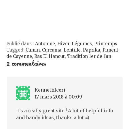
f
e
l
n
e
f
e
e
n
e
f
n
ê
n
e
o
t
ê
n
u
r
t
ê
v
e
r
t
e
)
e
r
l
)
e
l
)
e
f
e
Publié dans :
Automne
,
Hiver
,
Légumes
,
Printemps
n
Tagged:
Cumin
,
Curcuma
,
Lentille
,
Paprika
,
Piment
ê
t
de Cayenne
,
Ras El Hanout
,
Tradition 1er de l'an
r
2 commentaires
e
)
KennethIceri
17 mars 2018 à 00:09
It’s a really great site ! A lot of helpful info
and handy ideas, thanks a lot =)