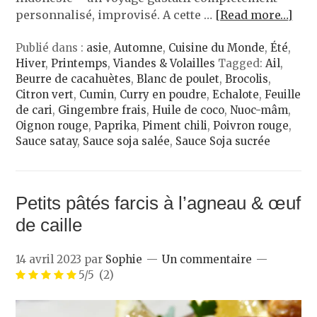
personnalisé, improvisé. A cette …
[Read more…]
Publié dans :
asie
,
Automne
,
Cuisine du Monde
,
Été
,
Hiver
,
Printemps
,
Viandes & Volailles
Tagged:
Ail
,
Beurre de cacahuètes
,
Blanc de poulet
,
Brocolis
,
Citron vert
,
Cumin
,
Curry en poudre
,
Echalote
,
Feuille
de cari
,
Gingembre frais
,
Huile de coco
,
Nuoc-mâm
,
Oignon rouge
,
Paprika
,
Piment chili
,
Poivron rouge
,
Sauce satay
,
Sauce soja salée
,
Sauce Soja sucrée
Petits pâtés farcis à l’agneau & œuf
de caille
14 avril 2023
par
Sophie
Un commentaire
5/5
(2)