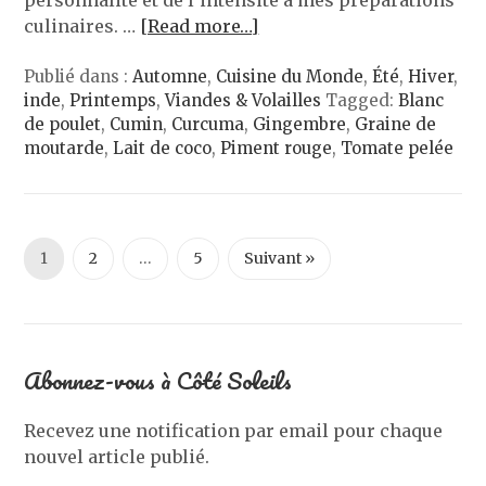
personnalité et de l’intensité à mes préparations
culinaires. …
[Read more…]
Publié dans :
Automne
,
Cuisine du Monde
,
Été
,
Hiver
,
inde
,
Printemps
,
Viandes & Volailles
Tagged:
Blanc
de poulet
,
Cumin
,
Curcuma
,
Gingembre
,
Graine de
moutarde
,
Lait de coco
,
Piment rouge
,
Tomate pelée
1
2
…
5
Suivant »
Abonnez-vous à Côté Soleils
Recevez une notification par email pour chaque
nouvel article publié.