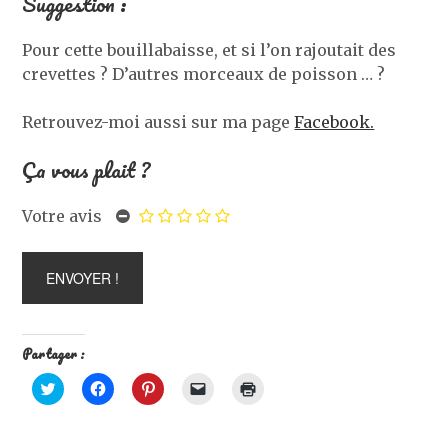
Suggestion :
Pour cette bouillabaisse, et si l’on rajoutait des
crevettes ? D’autres morceaux de poisson … ?
Retrouvez-moi aussi sur ma page
Facebook.
Ça vous plait ?
Votre avis
Partager :
C
C
C
C
C
l
l
l
l
l
i
i
i
i
i
q
q
q
q
q
u
u
u
u
u