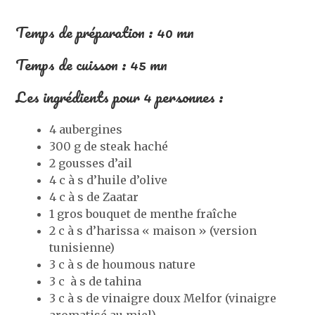
Temps de préparation : 40 mn
Temps de cuisson : 45 mn
Les ingrédients pour 4 personnes :
4 aubergines
300 g de steak haché
2 gousses d’ail
4 c à s d’huile d’olive
4 c à s de Zaatar
1 gros bouquet de menthe fraîche
2 c à s d’harissa « maison » (version
tunisienne)
3 c à s de houmous nature
3 c à s de tahina
3 c à s de vinaigre doux Melfor (vinaigre
aromatisé au miel)