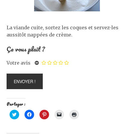
La viande cuite, sortez les coques et servez-les
aussitôt nappées de crème.
Ça vous plait ?
Votre avis
Partager :
C
C
C
C
C
l
l
l
l
l
i
i
i
i
i
q
q
q
q
q
u
u
u
u
u
e
e
e
e
e