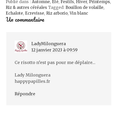
Publié dans :
Automne
,
Été
,
Festifs
,
Hiver
,
Printemps
,
f
e
Riz & autres céréales
Tagged:
Bouillon de volaille
,
n
ê
Echalote
,
Ecrevisse
,
Riz arborio
,
Vin blanc
t
Un commentaire
r
e
)
LadyMilonguera
12 janvier 2023 à 09:59
Ce risotto n’est pas pour me déplaire…
Lady Milonguera
happypapilles.fr
Répondre