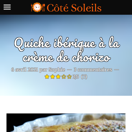
Quiche ibérique à la
crème de chorizo
6 avril 2021
par
Sophie
3 commentaires
3/5
(7)