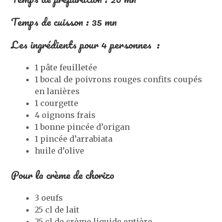
Temps de cuisson : 35 mn
Les ingrédients pour 4 personnes :
1 pâte feuilletée
1 bocal de poivrons rouges confits coupés
en lanières
1 courgette
4 oignons frais
1 bonne pincée d’origan
1 pincée d’arrabiata
huile d’olive
Pour la crème de chorizo
3 oeufs
25 cl de lait
25 cl de crème liquide entière