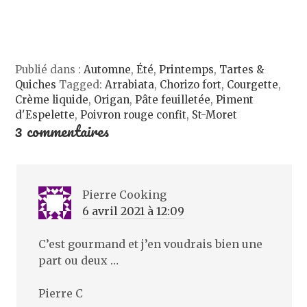
t
ê
n
u
r
t
ê
v
e
r
t
e
)
e
r
l
)
e
l
)
e
f
e
Publié dans :
Automne
,
Été
,
Printemps
,
Tartes &
n
Quiches
Tagged:
Arrabiata
,
Chorizo fort
,
Courgette
,
ê
t
Crème liquide
,
Origan
,
Pâte feuilletée
,
Piment
r
e
d'Espelette
,
Poivron rouge confit
,
St-Moret
)
3 commentaires
Pierre Cooking
6 avril 2021 à 12:09
C’est gourmand et j’en voudrais bien une
part ou deux …
Pierre C