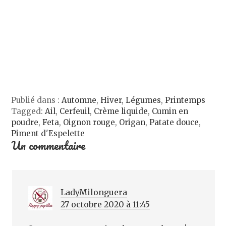
l
l
e
s
e
l
l
u
f
e
l
n
e
f
e
e
n
e
f
n
ê
n
e
o
t
ê
n
u
r
t
ê
v
e
r
t
e
)
e
r
l
)
e
l
)
e
f
e
n
Publié dans :
Automne
,
Hiver
,
Légumes
,
Printemps
ê
t
Tagged:
Ail
,
Cerfeuil
,
Crème liquide
,
Cumin en
r
e
poudre
,
Feta
,
Oignon rouge
,
Origan
,
Patate douce
,
)
Piment d'Espelette
Un commentaire
LadyMilonguera
27 octobre 2020 à 11:45