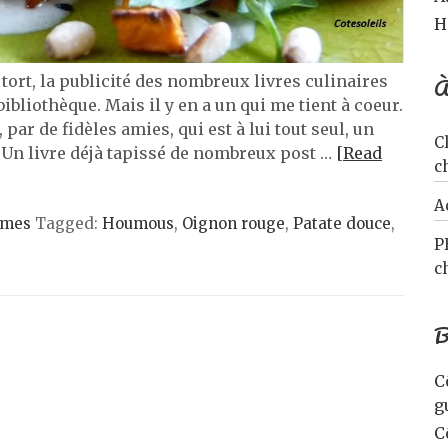
H
À
 tort, la publicité des nombreux livres culinaires
ibliothèque. Mais il y en a un qui me tient à coeur.
ar de fidèles amies, qui est à lui tout seul, un
C
 Un livre déjà tapissé de nombreux post …
[Read
c
A
umes
Tagged:
Houmous
,
Oignon rouge
,
Patate douce
,
P
c
B
C
g
C