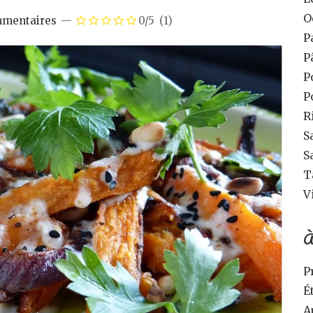
O
mmentaires
0/5
(1)
P
P
P
P
R
S
S
T
V
À
P
É
A