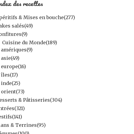
ndex des recettes
péritifs & Mises en bouche
(277)
akes salés
(49)
onfitures
(9)
Cuisine du Monde
(189)
amériques
(9)
asie
(49)
europe
(16)
îles
(17)
inde
(25)
orient
(73)
esserts & Pâtisseries
(304)
ntrées
(321)
estifs
(141)
lans & Terrines
(95)
égumes
(100)