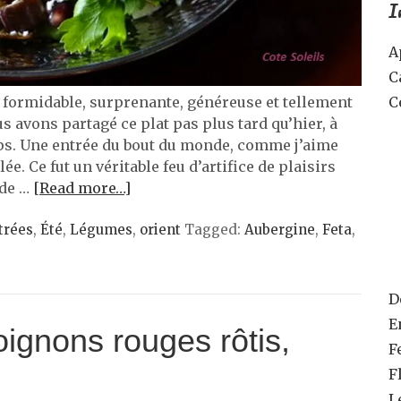
I
A
C
C
e formidable, surprenante, généreuse et tellement
s avons partagé ce plat pas plus tard qu’hier, à
ps. Une entrée du bout du monde, comme j’aime
ée. Ce fut un véritable feu d’artifice de plaisirs
 de …
[Read more…]
trées
,
Été
,
Légumes
,
orient
Tagged:
Aubergine
,
Feta
,
D
E
ignons rouges rôtis,
F
F
L