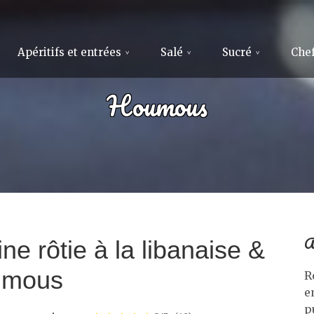
Apéritifs et entrées
Salé
Sucré
Chef
Houmous
A
ne rôtie à la libanaise &
umous
R
e
p