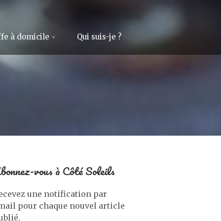
fe à domicile
Qui suis-je ?
bonnez-vous à Côté Soleils
ecevez une notification par
mail pour chaque nouvel article
ublié.