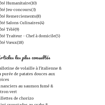
ôté Humanitaire
(10)
ôté Jeu-concours
(3)
ôté Remerciements
(8)
ôté Salons Culinaires
(4)
ôté Télé
(9)
ôté Traiteur - Chef à domicile
(5)
ôté Vœux
(18)
rticles les plus consultés
allotine de volaille à l'italienne &
a purée de patates douces aux
pices
inanciers au saumon fumé &
itron vert
illettes de chorizo
ini croustades au crabe &