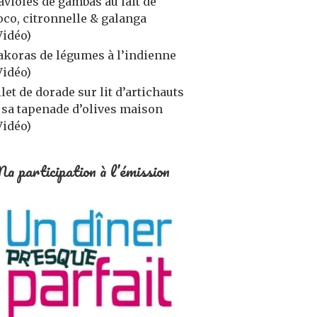
avioles de gambas au lait de
oco, citronnelle & galanga
Vidéo)
akoras de légumes à l’indienne
Vidéo)
ilet de dorade sur lit d’artichauts
 sa tapenade d’olives maison
Vidéo)
a participation à l’émission