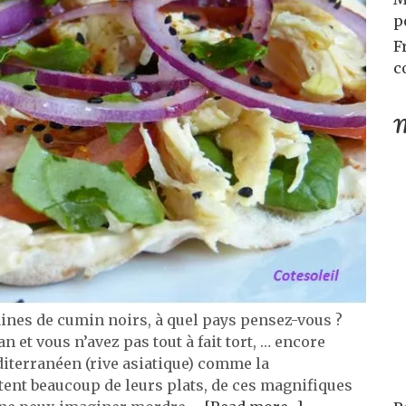
p
F
c
M
aines de cumin noirs, à quel pays pensez-vous ?
et vous n’avez pas tout à fait tort, … encore
diterranéen (rive asiatique) comme la
ntent beaucoup de leurs plats, de ces magnifiques