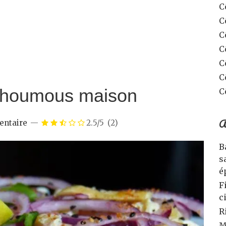
C
C
C
C
C
C
& houmous maison
C
A
ntaire
2.5/5
(2)
B
s
é
F
c
R
M