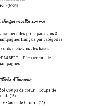
iver
(1025)
 chaque recette son vin
lassement des principaux vins &
hampagnes français par catégories
ccords mets-vins : les bases
HIL&BERT – Découvreurs de
hampagnes
illets d’humeur
ôté Coups de cœur - Coups de
ueule
(16)
ôté Cours de Cuisine
(14)