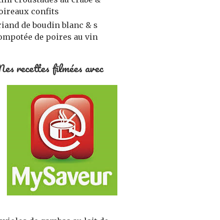
oireaux confits
riand de boudin blanc & s
ompotée de poires au vin
es recettes filmées avec