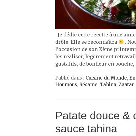
Je dédie cette recette à une ami
drôle. Elle se reconnaîtra
. Nou
l’occasion de son Xème printem
les réaliser, légèrement retravaill
gustatifs, de bonheur en bouche,
Publié dans :
Cuisine du Monde
,
En
Houmous
,
Sésame
,
Tahina
,
Zaatar
Patate douce & o
sauce tahina