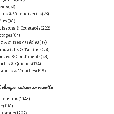
eufs
(52)
ains & Viennoiseries
(23)
âtes
(98)
oissons & Crustacés
(222)
otages
(64)
iz & autres céréales
(37)
andwichs & Tartines
(58)
auces & Condiments
(28)
artes & Quiches
(134)
iandes & Volailles
(198)
 chaque saison sa recette
rintemps
(1043)
té
(1118)
utomne
(1202)