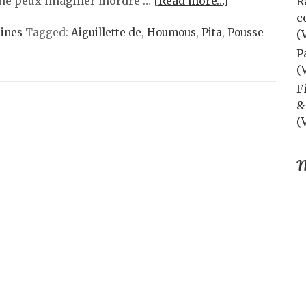
e ne peux imaginer mordre …
[Read more…]
R
c
ines
Tagged:
Aiguillette de
,
Houmous
,
Pita
,
Pousse
(
P
(
F
&
(
M