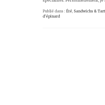
spécialités. Personnellement, j
Publié dans :
Été
,
Sandwichs & Tart
d'épinard