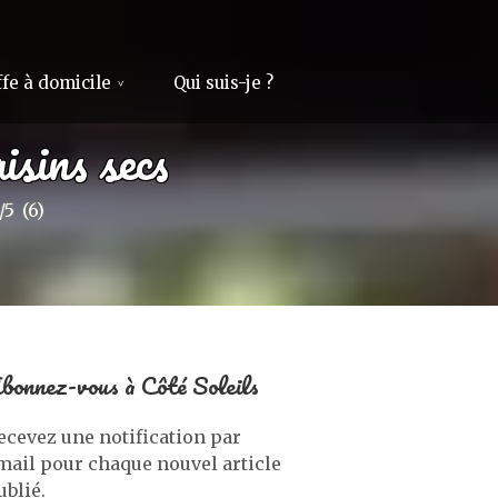
fe à domicile
Qui suis-je ?
isins secs
/5
(6)
bonnez-vous à Côté Soleils
ecevez une notification par
mail pour chaque nouvel article
ublié.