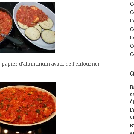
C
C
C
C
C
C
C
de papier d’aluminium avant de l’enfourner
A
B
s
é
F
c
R
M