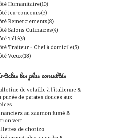
ôté Humanitaire
(10)
ôté Jeu-concours
(3)
ôté Remerciements
(8)
ôté Salons Culinaires
(4)
ôté Télé
(9)
ôté Traiteur - Chef à domicile
(5)
ôté Vœux
(18)
rticles les plus consultés
allotine de volaille à l'italienne &
a purée de patates douces aux
pices
inanciers au saumon fumé &
itron vert
illettes de chorizo
ini croustades au crabe &