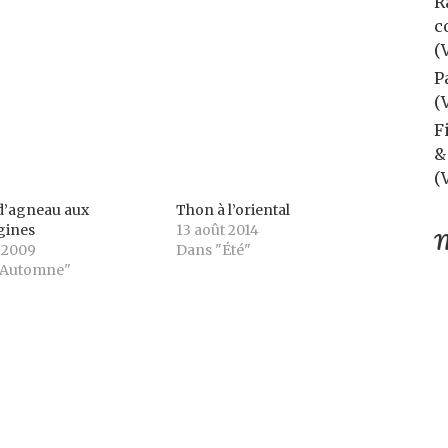
R
c
(
P
(
F
&
(
d’agneau aux
Thon à l’oriental
gines
13 août 2014
M
l 2009
Dans "Été"
"Automne"