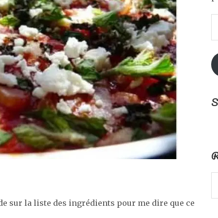
A
e
m
S
R
ide sur la liste des ingrédients pour me dire que ce