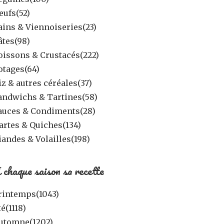
eufs
(52)
ains & Viennoiseries
(23)
âtes
(98)
oissons & Crustacés
(222)
otages
(64)
iz & autres céréales
(37)
andwichs & Tartines
(58)
auces & Condiments
(28)
artes & Quiches
(134)
iandes & Volailles
(198)
 chaque saison sa recette
rintemps
(1043)
té
(1118)
utomne
(1202)