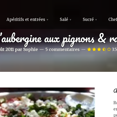
Apéritifs et entrées
Salé
Sucré
Chef
aubergine aux pignons & ra
ût 2011
par
Sophie
5 commentaires
3.5
A
R
e
p