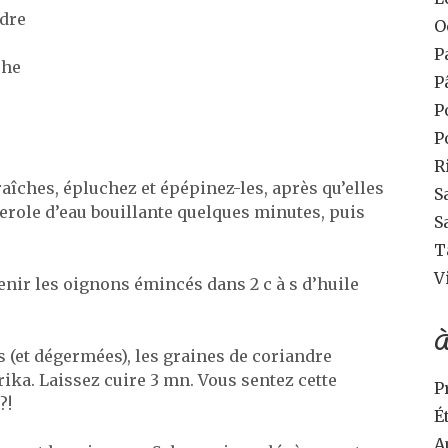
ndre
O
P
che
P
P
P
R
aîches, épluchez et épépinez-les, après qu’elles
S
erole d’eau bouillante quelques minutes, puis
S
T
V
enir les oignons émincés dans 2 c à s d’huile
À
s (et dégermées), les graines de coriandre
ika. Laissez cuire 3 mn. Vous sentez cette
P
?!
É
A