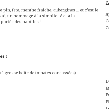
I
 pin, feta, menthe fraîche, aubergines … et c’est le
A
Sud, un hommage à la simplicité et à la
C
 portée des papilles !
C
es :
u 1 grosse boîte de tomates concassées)
D
E
F
F
L