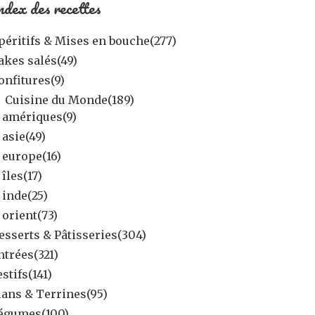
ndex des recettes
péritifs & Mises en bouche
(277)
akes salés
(49)
onfitures
(9)
Cuisine du Monde
(189)
amériques
(9)
asie
(49)
europe
(16)
îles
(17)
inde
(25)
orient
(73)
esserts & Pâtisseries
(304)
ntrées
(321)
estifs
(141)
lans & Terrines
(95)
égumes
(100)