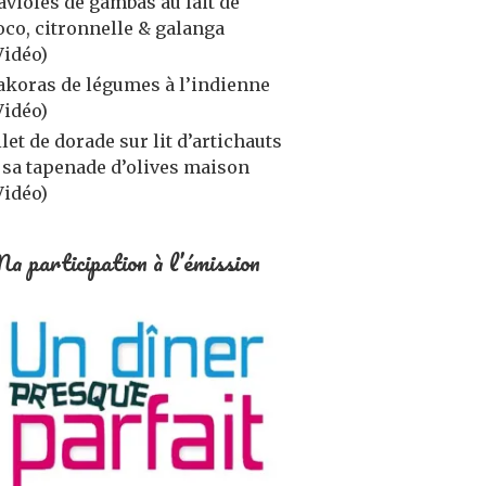
avioles de gambas au lait de
oco, citronnelle & galanga
Vidéo)
akoras de légumes à l’indienne
Vidéo)
ilet de dorade sur lit d’artichauts
 sa tapenade d’olives maison
Vidéo)
a participation à l’émission