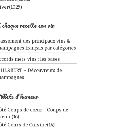
iver
(1025)
 chaque recette son vin
lassement des principaux vins &
hampagnes français par catégories
ccords mets-vins : les bases
HIL&BERT – Découvreurs de
hampagnes
illets d’humeur
ôté Coups de cœur - Coups de
ueule
(16)
ôté Cours de Cuisine
(14)