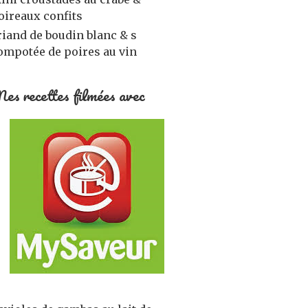
oireaux confits
riand de boudin blanc & s
ompotée de poires au vin
es recettes filmées avec