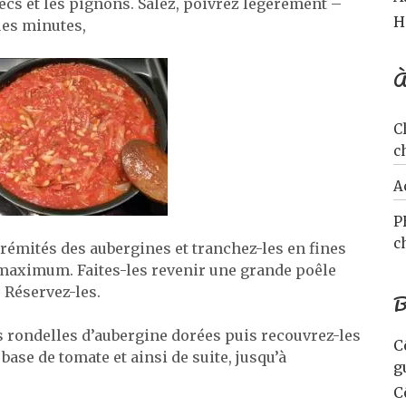
secs et les pignons. Salez, poivrez légèrement –
H
ues minutes,
À
C
c
A
P
c
rémités des aubergines et tranchez-les en fines
maximum. Faites-les revenir une grande poêle
. Réservez-les.
B
es rondelles d’aubergine dorées puis recouvrez-les
C
base de tomate et ainsi de suite, jusqu’à
g
C