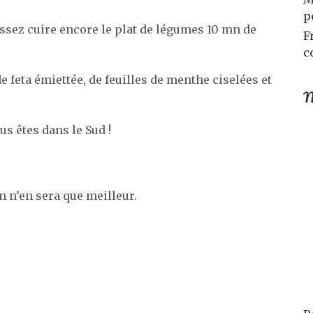
p
aissez cuire encore le plat de légumes 10 mn de
F
c
e feta émiettée, de feuilles de menthe ciselées et
M
us êtes dans le Sud !
n n’en sera que meilleur.