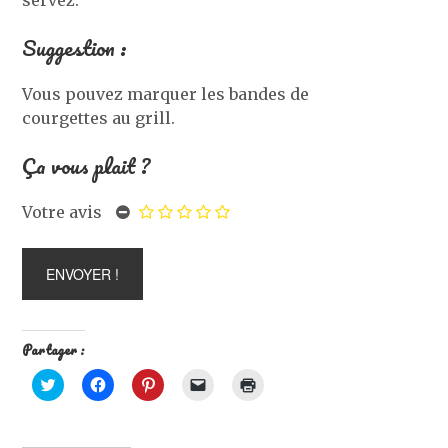
Suggestion :
Vous pouvez marquer les bandes de
courgettes au grill.
Ça vous plait ?
Votre avis
Partager :
C
C
C
C
C
l
l
l
l
l
i
i
i
i
i
q
q
q
q
q
u
u
u
u
u
e
e
e
e
e