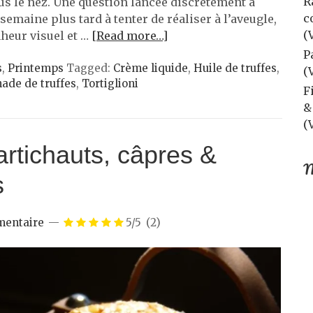
R
ous le nez. Une question lancée discrètement à
c
semaine plus tard à tenter de réaliser à l’aveugle,
(
nheur visuel et …
[Read more…]
P
s
,
Printemps
Tagged:
Crème liquide
,
Huile de truffes
,
(
ade de truffes
,
Tortiglioni
F
&
(
rtichauts, câpres &
M
s
entaire
5/5
(2)