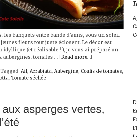
I
A
C
, les banquets entre bande d’amis, sous un soleil
C
jeunes fleurs tout juste éclosent. Le décor est
 idyllique (et réalisable ! ), je vous ai préparé un
ux aubergines, tomates …
[Read more…]
Tagged:
Ail
,
Arrabiata
,
Aubergine
,
Coulis de tomates
,
otta
,
Tomate séchée
D
 aux asperges vertes,
E
d’été
F
F
L