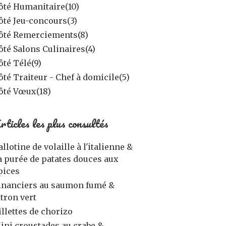
ôté Humanitaire
(10)
ôté Jeu-concours
(3)
ôté Remerciements
(8)
ôté Salons Culinaires
(4)
ôté Télé
(9)
ôté Traiteur - Chef à domicile
(5)
ôté Vœux
(18)
rticles les plus consultés
allotine de volaille à l'italienne &
a purée de patates douces aux
pices
inanciers au saumon fumé &
itron vert
illettes de chorizo
ini croustades au crabe &