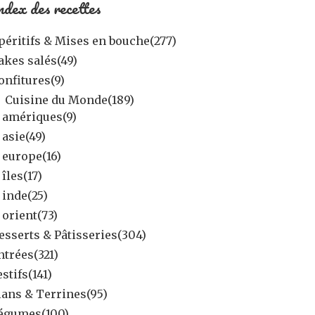
ndex des recettes
péritifs & Mises en bouche
(277)
akes salés
(49)
onfitures
(9)
Cuisine du Monde
(189)
amériques
(9)
asie
(49)
europe
(16)
îles
(17)
inde
(25)
orient
(73)
esserts & Pâtisseries
(304)
ntrées
(321)
estifs
(141)
lans & Terrines
(95)
égumes
(100)