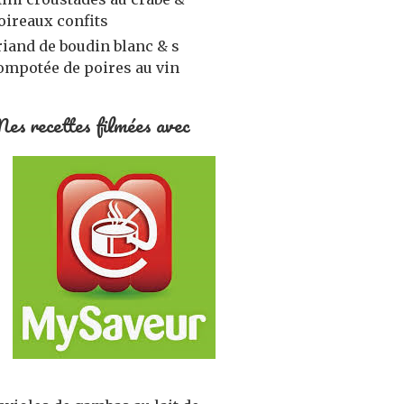
oireaux confits
riand de boudin blanc & s
ompotée de poires au vin
es recettes filmées avec