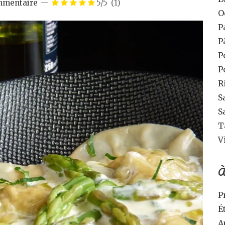
mmentaire
5/5
(1)
O
P
P
P
P
R
S
S
T
V
À
P
É
A