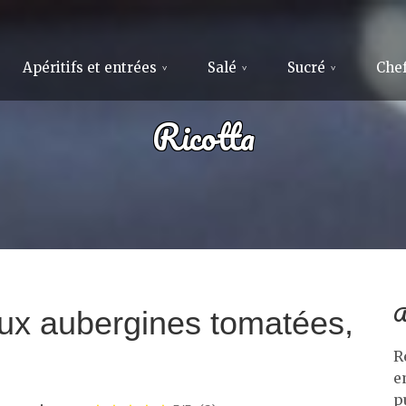
Apéritifs et entrées
Salé
Sucré
Chef
Ricotta
A
aux aubergines tomatées,
R
e
p