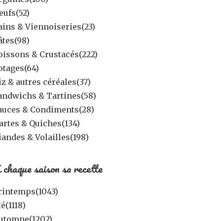
eufs
(52)
ains & Viennoiseries
(23)
âtes
(98)
oissons & Crustacés
(222)
otages
(64)
iz & autres céréales
(37)
andwichs & Tartines
(58)
auces & Condiments
(28)
artes & Quiches
(134)
iandes & Volailles
(198)
 chaque saison sa recette
rintemps
(1043)
té
(1118)
utomne
(1202)