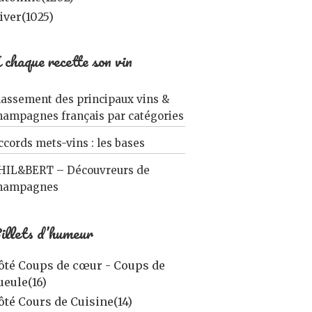
iver
(1025)
 chaque recette son vin
lassement des principaux vins &
hampagnes français par catégories
ccords mets-vins : les bases
HIL&BERT – Découvreurs de
hampagnes
illets d’humeur
ôté Coups de cœur - Coups de
ueule
(16)
ôté Cours de Cuisine
(14)