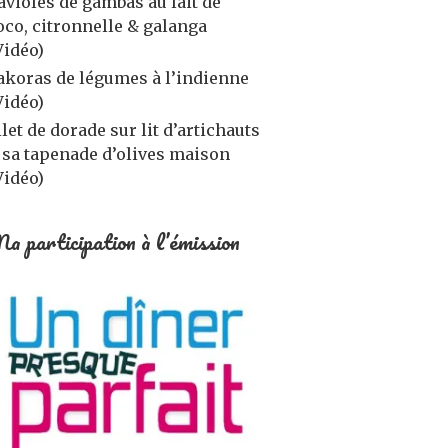
avioles de gambas au lait de
oco, citronnelle & galanga
Vidéo)
akoras de légumes à l’indienne
Vidéo)
ilet de dorade sur lit d’artichauts
 sa tapenade d’olives maison
Vidéo)
a participation à l’émission