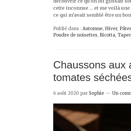
découvrir ce qu’on lui glissait s
cette inconnue … et me voilà une 
ce qui m’avait semblé être un bo
Publié dans :
Automne
,
Hiver
,
Pâte
Poudre de noisettes
,
Ricotta
,
Tapen
Chaussons aux a
tomates séchée
6 août 2020
par
Sophie
Un comm