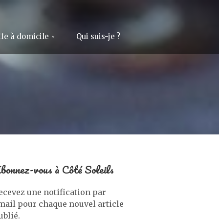
fe à domicile
Qui suis-je ?
bonnez-vous à Côté Soleils
ecevez une notification par
mail pour chaque nouvel article
ublié.