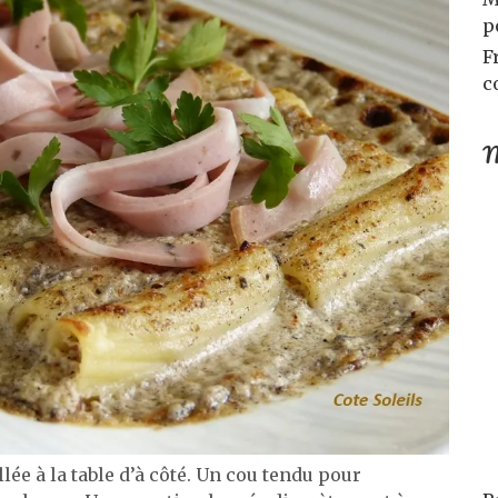
p
F
c
M
ée à la table d’à côté. Un cou tendu pour