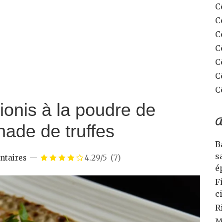
C
C
C
C
C
C
C
lionis à la poudre de
A
nade de truffes
B
s
ntaires
4.29/5
(7)
é
F
c
R
M