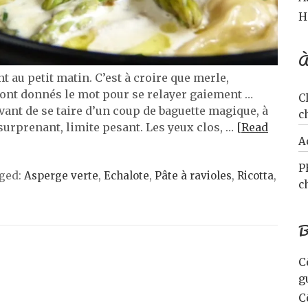
H
À
 au petit matin. C’est à croire que merle,
ont donnés le mot pour se relayer gaiement …
C
nt de se taire d’un coup de baguette magique, à
c
 surprenant, limite pesant. Les yeux clos, …
[Read
A
P
ged:
Asperge verte
,
Echalote
,
Pâte à ravioles
,
Ricotta
,
c
B
C
g
C