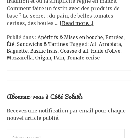
tradition et où la simplicité règne en maître.
Comment faire un festin avec des produits de
base ? Le secret : du pain, de belles tomates
cerises, des boules …
[Read more…]
Publié dans :
Apéritifs & Mises en bouche
,
Entrées
,
Été
,
Sandwichs & Tartines
Tagged:
Ail
,
Arrabiata
,
Baguette
,
Basilic frais
,
Gousse d'ail
,
Huile d'olive
,
Mozzarella
,
Origan
,
Pain
,
Tomate cerise
Abonnez-vous à Côté Soleils
Recevez une notification par email pour chaque
nouvel article publié.
Adresse