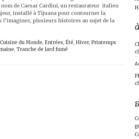
e nom de Caesar Cardini, un restaurateur italien
H
jeur, installé à Tijuana pour contourner la
s l’imaginez, plusieurs histoires au sujet de la
À
Cuisine du Monde
,
Entrées
,
Été
,
Hiver
,
Printemps
C
omaine
,
Tranche de lard fumé
c
A
P
c
B
C
g
C