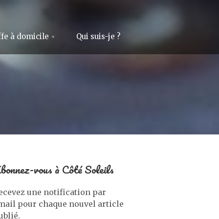
fe à domicile
Qui suis-je ?
bonnez-vous à Côté Soleils
ecevez une notification par
mail pour chaque nouvel article
ublié.