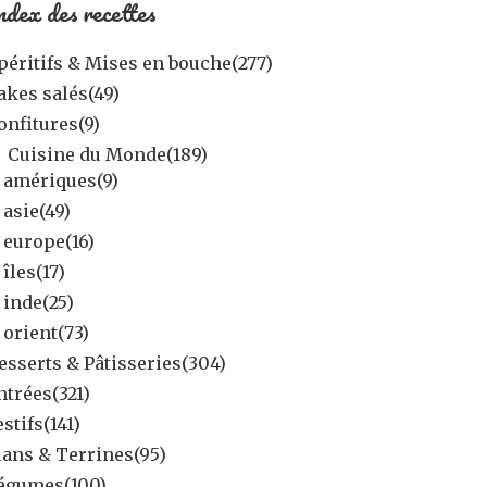
ndex des recettes
péritifs & Mises en bouche
(277)
akes salés
(49)
onfitures
(9)
Cuisine du Monde
(189)
amériques
(9)
asie
(49)
europe
(16)
îles
(17)
inde
(25)
orient
(73)
esserts & Pâtisseries
(304)
ntrées
(321)
estifs
(141)
lans & Terrines
(95)
égumes
(100)