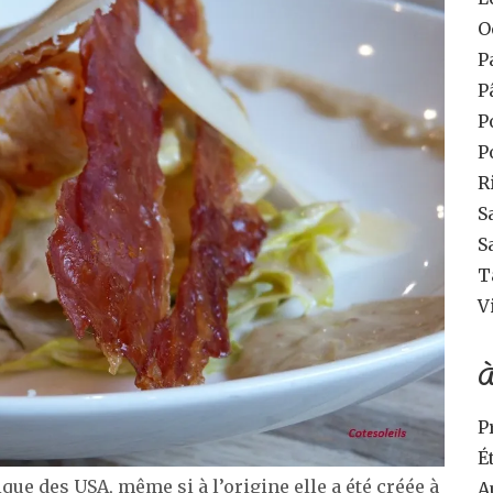
O
P
P
P
P
R
S
S
T
V
À
P
É
e des USA, même si à l’origine elle a été créée à
A