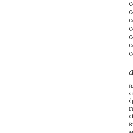
C
C
C
C
C
C
C
A
B
s
é
F
c
R
M