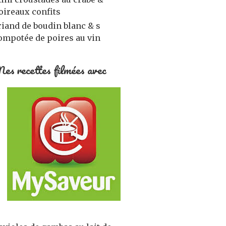
oireaux confits
riand de boudin blanc & s
ompotée de poires au vin
es recettes filmées avec