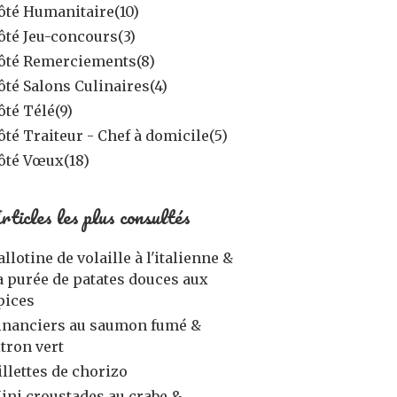
ôté Humanitaire
(10)
ôté Jeu-concours
(3)
ôté Remerciements
(8)
ôté Salons Culinaires
(4)
ôté Télé
(9)
ôté Traiteur - Chef à domicile
(5)
ôté Vœux
(18)
rticles les plus consultés
allotine de volaille à l'italienne &
a purée de patates douces aux
pices
inanciers au saumon fumé &
itron vert
illettes de chorizo
ini croustades au crabe &