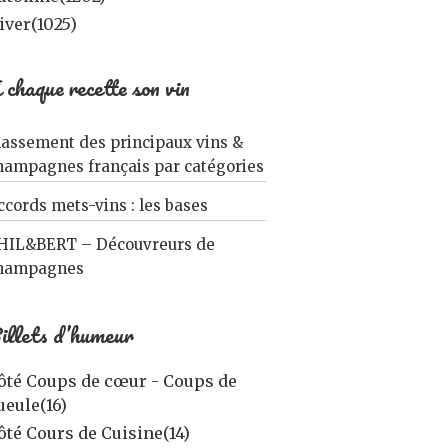
iver
(1025)
 chaque recette son vin
lassement des principaux vins &
hampagnes français par catégories
ccords mets-vins : les bases
HIL&BERT – Découvreurs de
hampagnes
illets d’humeur
ôté Coups de cœur - Coups de
ueule
(16)
ôté Cours de Cuisine
(14)