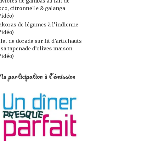
avioles de gambas au lait de
oco, citronnelle & galanga
Vidéo)
akoras de légumes à l’indienne
Vidéo)
ilet de dorade sur lit d’artichauts
 sa tapenade d’olives maison
Vidéo)
a participation à l’émission