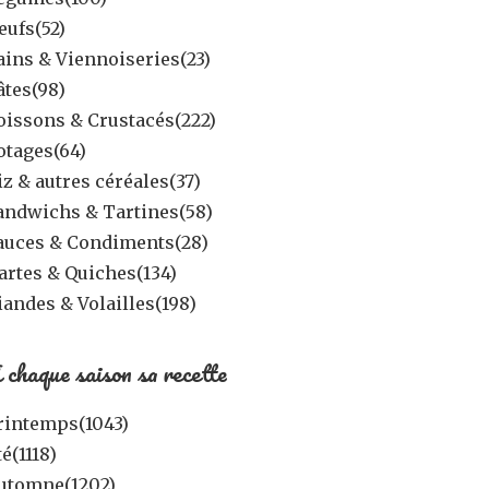
eufs
(52)
ains & Viennoiseries
(23)
âtes
(98)
oissons & Crustacés
(222)
otages
(64)
iz & autres céréales
(37)
andwichs & Tartines
(58)
auces & Condiments
(28)
artes & Quiches
(134)
iandes & Volailles
(198)
 chaque saison sa recette
rintemps
(1043)
té
(1118)
utomne
(1202)