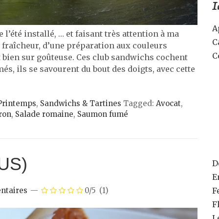
I
A
 l’été installé, … et faisant très attention à ma
C
e fraîcheur, d’une préparation aux couleurs
C
t bien sur goûteuse. Ces club sandwichs cochent
és, ils se savourent du bout des doigts, avec cette
Printemps
,
Sandwichs & Tartines
Tagged:
Avocat
,
tron
,
Salade romaine
,
Saumon fumé
(US)
D
E
F
ntaires
0/5
(1)
F
L