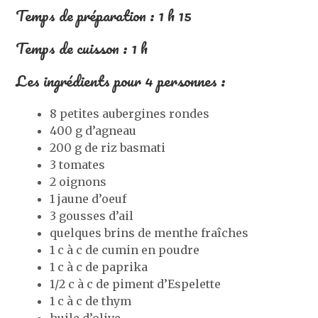
Temps de préparation : 1 h 15
Temps de cuisson : 1 h
Les ingrédients pour 4 personnes :
8 petites aubergines rondes
400 g d’agneau
200 g de riz basmati
3 tomates
2 oignons
1 jaune d’oeuf
3 gousses d’ail
quelques brins de menthe fraîches
1 c à c de cumin en poudre
1 c à c de paprika
1/2 c à c de piment d’Espelette
1 c à c de thym
huile d’olive