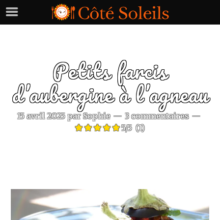
Petits farcis
d’aubergine à l’agneau
15 avril 2025
par
Sophie
3 commentaires
5/5
(1)