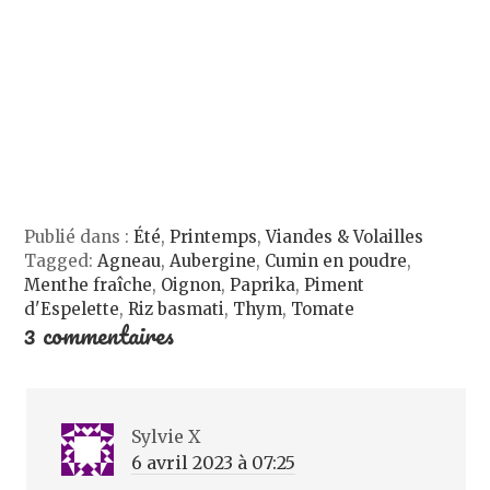
l
l
e
s
e
l
l
u
f
e
l
n
e
f
e
e
n
e
f
n
ê
n
e
o
t
ê
n
u
r
t
ê
v
e
r
t
e
)
e
r
l
)
e
l
)
e
f
e
n
ê
t
Publié dans :
Été
,
Printemps
,
Viandes & Volailles
r
Tagged:
Agneau
,
Aubergine
e
,
Cumin en poudre
,
)
Menthe fraîche
,
Oignon
,
Paprika
,
Piment
d'Espelette
,
Riz basmati
,
Thym
,
Tomate
3 commentaires
Sylvie X
6 avril 2023 à 07:25