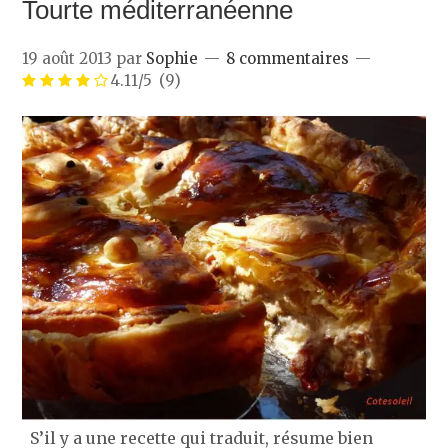
Tourte méditerranéenne
19 août 2013
par
Sophie
8 commentaires
4.11/5
(9)
S’il y a une recette qui traduit, résume bien