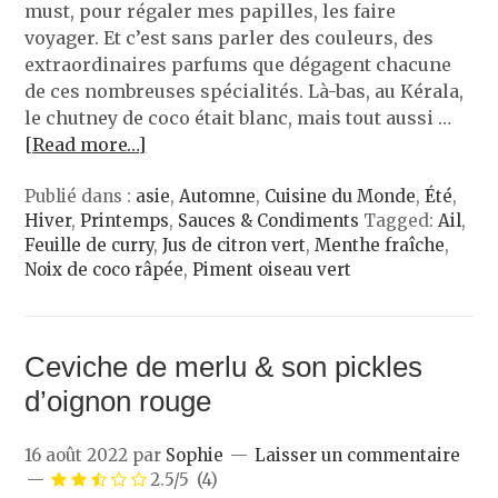
must, pour régaler mes papilles, les faire
voyager. Et c’est sans parler des couleurs, des
extraordinaires parfums que dégagent chacune
de ces nombreuses spécialités. Là-bas, au Kérala,
le chutney de coco était blanc, mais tout aussi …
[Read more…]
Publié dans :
asie
,
Automne
,
Cuisine du Monde
,
Été
,
Hiver
,
Printemps
,
Sauces & Condiments
Tagged:
Ail
,
Feuille de curry
,
Jus de citron vert
,
Menthe fraîche
,
Noix de coco râpée
,
Piment oiseau vert
Ceviche de merlu & son pickles
d’oignon rouge
16 août 2022
par
Sophie
Laisser un commentaire
2.5/5
(4)