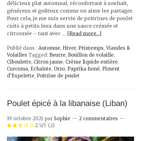
délicieux plat automnal, réconfortant à souhait,
généreux et goûteux comme on aime les partager.
Pour cela, je me suis servie de poitrines de poulet
cuits à petits feux dans une sauce crémée et
citronnée – tant avec …
[Read more…]
Publié dans :
Automne
,
Hiver
,
Printemps
,
Viandes &
Volailles
Tagged:
Beurre
,
Bouillon de volaille
,
Ciboulette
,
Citron jaune
,
Crème liquide entière
,
Curcuma
,
Echalote
,
Orzo
,
Paprika fumé
,
Piment
d'Espelette
,
Poitrine de poulet
Poulet épicé à la libanaise (Liban)
19 octobre 2021
par
Sophie
2 commentaires
2.5/5
(2)