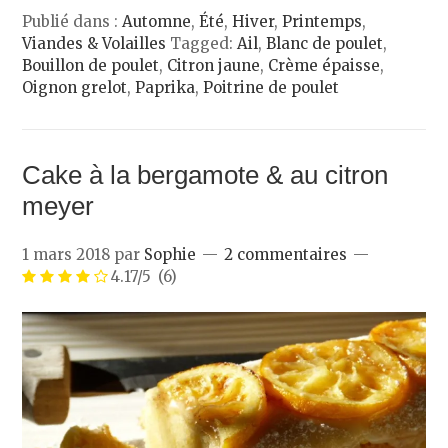
Publié dans :
Automne
,
Été
,
Hiver
,
Printemps
,
Viandes & Volailles
Tagged:
Ail
,
Blanc de poulet
,
Bouillon de poulet
,
Citron jaune
,
Crème épaisse
,
Oignon grelot
,
Paprika
,
Poitrine de poulet
Cake à la bergamote & au citron
meyer
1 mars 2018
par
Sophie
2 commentaires
4.17/5
(6)