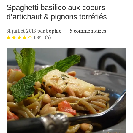
Spaghetti basilico aux coeurs
d’artichaut & pignons torréfiés
31 juillet 2013
par
Sophie
5 commentaires
3.8/5
(5)