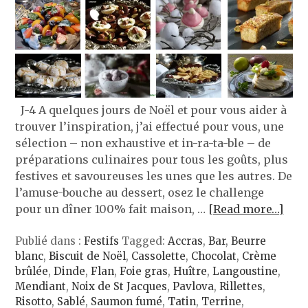
J-4 A quelques jours de Noël et pour vous aider à
trouver l’inspiration, j’ai effectué pour vous, une
sélection – non exhaustive et in-ra-ta-ble – de
préparations culinaires pour tous les goûts, plus
festives et savoureuses les unes que les autres. De
l’amuse-bouche au dessert, osez le challenge
pour un dîner 100% fait maison, …
[Read more…]
Publié dans :
Festifs
Tagged:
Accras
,
Bar
,
Beurre
blanc
,
Biscuit de Noël
,
Cassolette
,
Chocolat
,
Crème
brûlée
,
Dinde
,
Flan
,
Foie gras
,
Huître
,
Langoustine
,
Mendiant
,
Noix de St Jacques
,
Pavlova
,
Rillettes
,
Risotto
,
Sablé
,
Saumon fumé
,
Tatin
,
Terrine
,