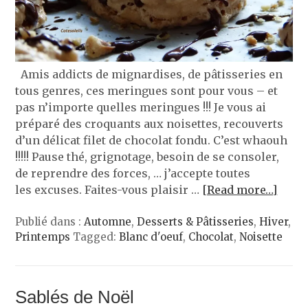
Amis addicts de mignardises, de pâtisseries en
tous genres, ces meringues sont pour vous – et
pas n’importe quelles meringues !!! Je vous ai
préparé des croquants aux noisettes, recouverts
d’un délicat filet de chocolat fondu. C’est whaouh
!!!!! Pause thé, grignotage, besoin de se consoler,
de reprendre des forces, … j’accepte toutes
les excuses. Faites-vous plaisir …
[Read more…]
Publié dans :
Automne
,
Desserts & Pâtisseries
,
Hiver
,
Printemps
Tagged:
Blanc d'oeuf
,
Chocolat
,
Noisette
Sablés de Noël