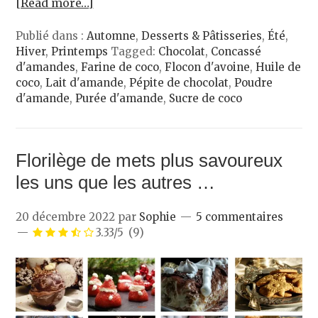
[Read more…]
Publié dans :
Automne
,
Desserts & Pâtisseries
,
Été
,
Hiver
,
Printemps
Tagged:
Chocolat
,
Concassé
d'amandes
,
Farine de coco
,
Flocon d'avoine
,
Huile de
coco
,
Lait d'amande
,
Pépite de chocolat
,
Poudre
d'amande
,
Purée d'amande
,
Sucre de coco
Florilège de mets plus savoureux
les uns que les autres …
20 décembre 2022
par
Sophie
5 commentaires
3.33/5
(9)