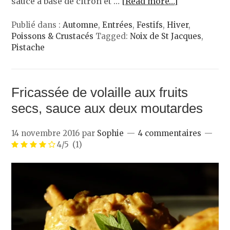
sauce à base de citron et …
[Read more…]
Publié dans :
Automne
,
Entrées
,
Festifs
,
Hiver
,
Poissons & Crustacés
Tagged:
Noix de St Jacques
,
Pistache
Fricassée de volaille aux fruits
secs, sauce aux deux moutardes
14 novembre 2016
par
Sophie
4 commentaires
4/5
(1)