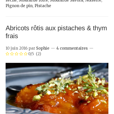
sèche
,
Moutarde forte
,
Moutarde Savora
,
Noisette
,
Pignon de pin
,
Pistache
Abricots rôtis aux pistaches & thym
frais
10 juin 2016
par
Sophie
4 commentaires
0/5
(2)