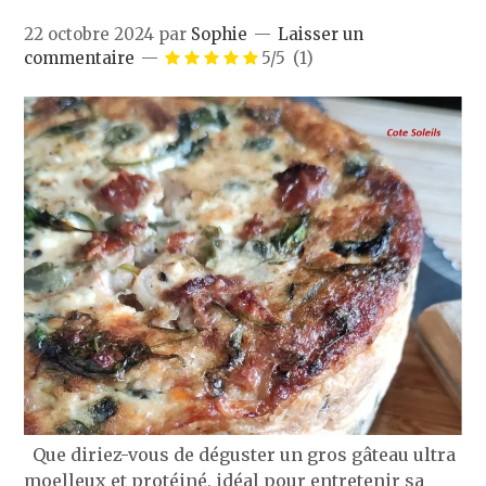
22 octobre 2024
par
Sophie
Laisser un
commentaire
5/5
(1)
Que diriez-vous de déguster un gros gâteau ultra
moelleux et protéiné, idéal pour entretenir sa