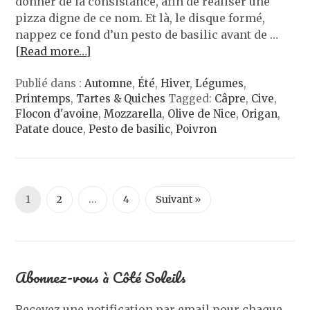
donner de la consistance, afin de réaliser une
pizza digne de ce nom. Et là, le disque formé,
nappez ce fond d’un pesto de basilic avant de …
[Read more…]
Publié dans :
Automne
,
Été
,
Hiver
,
Légumes
,
Printemps
,
Tartes & Quiches
Tagged:
Câpre
,
Cive
,
Flocon d'avoine
,
Mozzarella
,
Olive de Nice
,
Origan
,
Patate douce
,
Pesto de basilic
,
Poivron
1
2
…
4
Suivant »
Abonnez-vous à Côté Soleils
Recevez une notification par email pour chaque