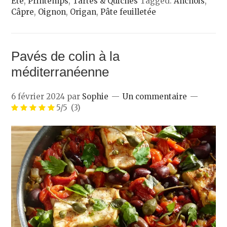
Été
,
Printemps
,
Tartes & Quiches
Tagged:
Anchois
,
Câpre
,
Oignon
,
Origan
,
Pâte feuilletée
Pavés de colin à la
méditerranéenne
6 février 2024
par
Sophie
Un commentaire
5/5
(3)