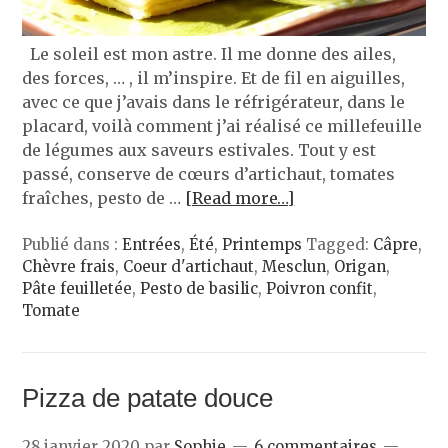
Le soleil est mon astre. Il me donne des ailes,
des forces, … , il m’inspire. Et de fil en aiguilles,
avec ce que j’avais dans le réfrigérateur, dans le
placard, voilà comment j’ai réalisé ce millefeuille
de légumes aux saveurs estivales. Tout y est
passé, conserve de cœurs d’artichaut, tomates
fraîches, pesto de …
[Read more…]
Publié dans :
Entrées
,
Été
,
Printemps
Tagged:
Câpre
,
Chèvre frais
,
Coeur d'artichaut
,
Mesclun
,
Origan
,
Pâte feuilletée
,
Pesto de basilic
,
Poivron confit
,
Tomate
Pizza de patate douce
28 janvier 2020
par
Sophie
6 commentaires