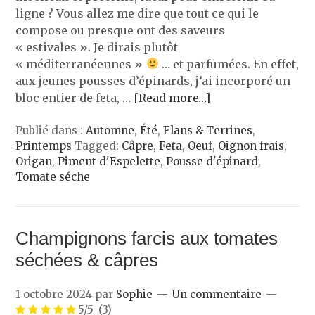
ligne ? Vous allez me dire que tout ce qui le
compose ou presque ont des saveurs
« estivales ». Je dirais plutôt
« méditerranéennes »
… et parfumées. En effet,
aux jeunes pousses d’épinards, j’ai incorporé un
bloc entier de feta, …
[Read more…]
Publié dans :
Automne
,
Été
,
Flans & Terrines
,
Printemps
Tagged:
Câpre
,
Feta
,
Oeuf
,
Oignon frais
,
Origan
,
Piment d'Espelette
,
Pousse d'épinard
,
Tomate séche
Champignons farcis aux tomates
séchées & câpres
1 octobre 2024
par
Sophie
Un commentaire
5/5
(3)