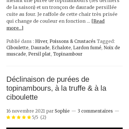
mêlant une purée de topinambours (les derniers
de la saison) et un tronçon de daurade persillée
cuite au four. Je raffole de cette chair très prisée
qui change de couleur en fonction …
[Read
more…]
Publié dans :
Hiver
,
Poissons & Crustacés
Tagged:
Ciboulette
,
Daurade
,
Echalote
,
Lardon fumé
,
Noix de
muscade
,
Persil plat
,
Topinambour
Déclinaison de purées de
topinambours, à la truffe & à la
ciboulette
16 novembre 2021
par
Sophie
3 commentaires
5/5
(2)