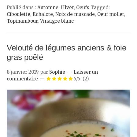
Publié dans :
Automne
,
Hiver
,
Oeufs
Tagged:
Ciboulette
,
Echalote
,
Noix de muscade
,
Oeuf mollet
,
Topinambour
,
Vinaigre blanc
Velouté de légumes anciens & foie
gras poêlé
8 janvier 2019
par
Sophie
Laisser un
commentaire
5/5
(2)