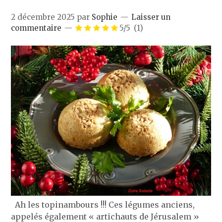
2 décembre 2025
par
Sophie
Laisser un
commentaire
5/5
(1)
Ah les topinambours !!! Ces légumes anciens,
appelés également « artichauts de Jérusalem »