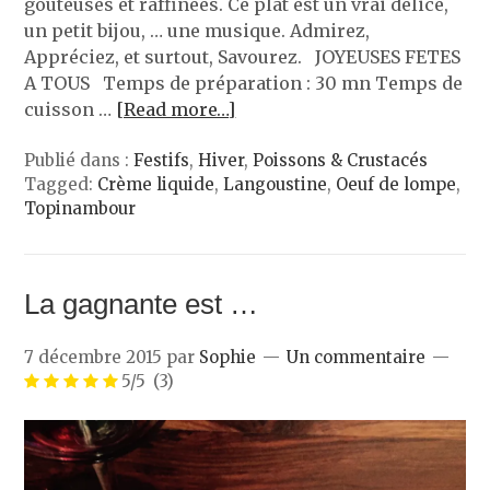
goûteuses et raffinées. Ce plat est un vrai délice,
un petit bijou, … une musique. Admirez,
Appréciez, et surtout, Savourez. JOYEUSES FETES
A TOUS Temps de préparation : 30 mn Temps de
cuisson …
[Read more…]
Publié dans :
Festifs
,
Hiver
,
Poissons & Crustacés
Tagged:
Crème liquide
,
Langoustine
,
Oeuf de lompe
,
Topinambour
La gagnante est …
7 décembre 2015
par
Sophie
Un commentaire
5/5
(3)