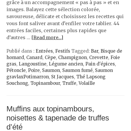
grâce à un accompagnement « pas à pas » et en
images. Balayez cette sélection colorée,
savoureuse, délicate et choisissez les recettes qui
vous font saliver avant d’enfiler votre tablier. 44
entrées faciles, certaines plus rapides que
d’autres …
[Read more…]
Publié dans :
Entrées
,
Festifs
Tagged:
Bar
,
Bisque de
homard
,
Canard
,
Cèpe
,
Champignon
,
Crevette
,
Foie
gras
,
Langoustine
,
Légume ancien
,
Pain d'épices
,
Pétoncle
,
Poire
,
Saumon
,
Saumon fumé
,
Saumon
gravlaxPotimarron
,
St Jacques
,
Thé Lapsong
Souchong
,
Topinambour
,
Truffe
,
Volaille
Muffins aux topinambours,
noisettes & tapenade de truffes
d’été