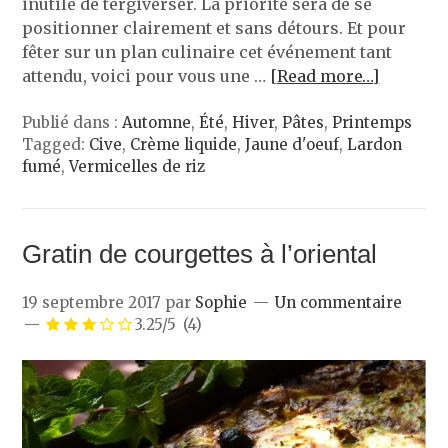
inutile de tergiverser. La priorité sera de se
positionner clairement et sans détours. Et pour
fêter sur un plan culinaire cet événement tant
attendu, voici pour vous une …
[Read more…]
Publié dans :
Automne
,
Été
,
Hiver
,
Pâtes
,
Printemps
Tagged:
Cive
,
Crème liquide
,
Jaune d'oeuf
,
Lardon
fumé
,
Vermicelles de riz
Gratin de courgettes à l’oriental
19 septembre 2017
par
Sophie
Un commentaire
3.25/5
(4)