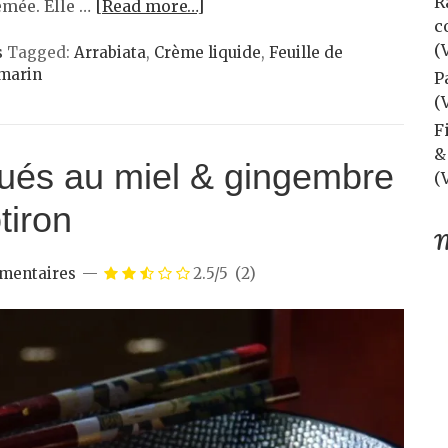
R
rémée. Elle …
[Read more…]
c
(
s
Tagged:
Arrabiata
,
Crème liquide
,
Feuille de
marin
P
(
F
&
aqués au miel & gingembre
(
tiron
M
mentaires
2.5/5
(2)