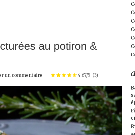
C
C
C
C
C
cturées au potiron &
C
C
A
er un commentaire
4.67/5
(3)
B
s
é
F
c
R
M