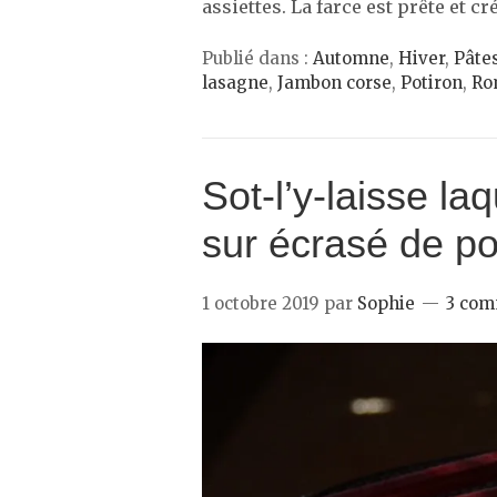
assiettes. La farce est prête et c
Publié dans :
Automne
,
Hiver
,
Pâte
lasagne
,
Jambon corse
,
Potiron
,
Ro
Sot-l’y-laisse l
sur écrasé de po
1 octobre 2019
par
Sophie
3 com