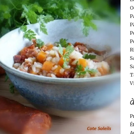
O
P
P
P
P
R
S
S
T
V
À
P
É
A