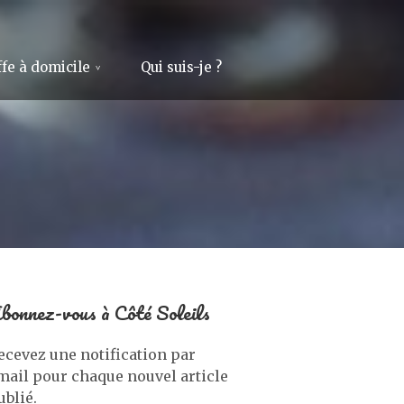
fe à domicile
Qui suis-je ?
bonnez-vous à Côté Soleils
ecevez une notification par
mail pour chaque nouvel article
ublié.