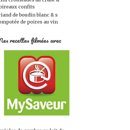
oireaux confits
riand de boudin blanc & s
ompotée de poires au vin
es recettes filmées avec