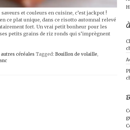
H
aveurs et couleurs en cuisine, c’est jackpot !
en ce plat unique, dans ce risotto automnal relevé
À
ntairement fort. Un vrai petit bonheur pour les
 ses petits grains de riz ronds qui s’imprègnent
C
c
 autres céréales
Tagged:
Bouillon de volaille
,
A
lanc
P
c
B
C
g
C