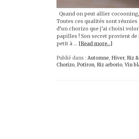
Quand on peut allier cocooning, s
Toutes ces qualités sont réunies 
d’un chorizo que j’ai choisi volo
papilles ! Son secret provient de
petit à …
[Read more…]
Publié dans :
Automne
,
Hiver
,
Riz &
Chorizo
,
Potiron
,
Riz arborio
,
Vin b