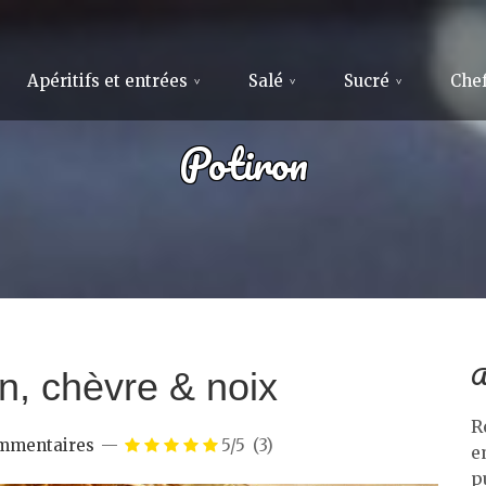
Apéritifs et entrées
Salé
Sucré
Chef
Potiron
A
n, chèvre & noix
R
mmentaires
5/5
(3)
e
p