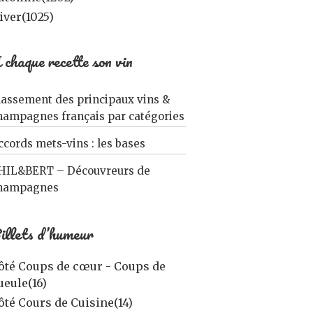
iver
(1025)
 chaque recette son vin
lassement des principaux vins &
hampagnes français par catégories
ccords mets-vins : les bases
HIL&BERT – Découvreurs de
hampagnes
illets d’humeur
ôté Coups de cœur - Coups de
ueule
(16)
ôté Cours de Cuisine
(14)