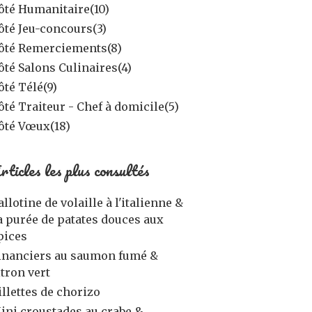
ôté Humanitaire
(10)
ôté Jeu-concours
(3)
ôté Remerciements
(8)
ôté Salons Culinaires
(4)
ôté Télé
(9)
ôté Traiteur - Chef à domicile
(5)
ôté Vœux
(18)
rticles les plus consultés
allotine de volaille à l'italienne &
a purée de patates douces aux
pices
inanciers au saumon fumé &
itron vert
illettes de chorizo
ini croustades au crabe &