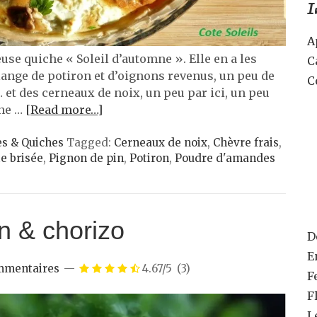
I
A
euse quiche « Soleil d’automne ». Elle en a les
C
lange de potiron et d’oignons revenus, un peu de
C
 … et des cerneaux de noix, un peu par ici, un peu
une …
[Read more…]
es & Quiches
Tagged:
Cerneaux de noix
,
Chèvre frais
,
e brisée
,
Pignon de pin
,
Potiron
,
Poudre d'amandes
on & chorizo
D
E
mmentaires
4.67/5
(3)
F
F
L