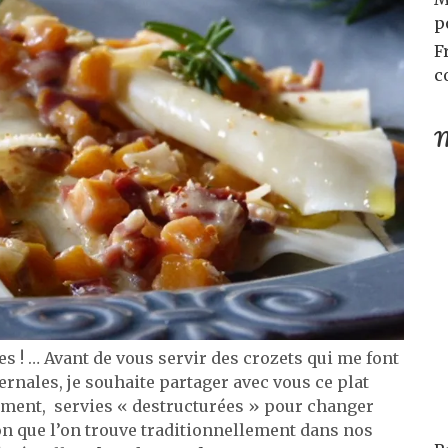
p
F
c
M
! … Avant de vous servir des crozets qui me font
rnales, je souhaite partager avec vous ce plat
ement, servies « destructurées » pour changer
n que l’on trouve traditionnellement dans nos