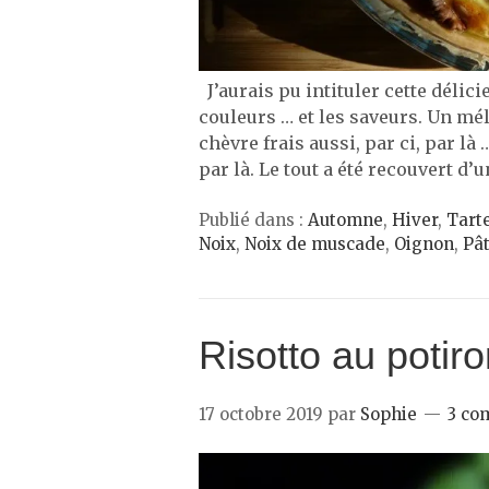
J’aurais pu intituler cette délici
couleurs … et les saveurs. Un mé
chèvre frais aussi, par ci, par là
par là. Le tout a été recouvert d’
Publié dans :
Automne
,
Hiver
,
Tart
Noix
,
Noix de muscade
,
Oignon
,
Pât
Risotto au potir
17 octobre 2019
par
Sophie
3 co