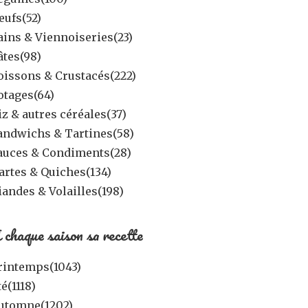
eufs
(52)
ains & Viennoiseries
(23)
âtes
(98)
oissons & Crustacés
(222)
otages
(64)
iz & autres céréales
(37)
andwichs & Tartines
(58)
auces & Condiments
(28)
artes & Quiches
(134)
iandes & Volailles
(198)
 chaque saison sa recette
rintemps
(1043)
té
(1118)
utomne
(1202)