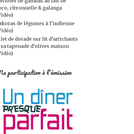
avioles de gambas au lait de
oco, citronnelle & galanga
Vidéo)
akoras de légumes à l’indienne
Vidéo)
ilet de dorade sur lit d’artichauts
 sa tapenade d’olives maison
Vidéo)
a participation à l’émission